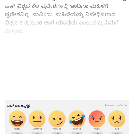
ಹಾಗೆ ವಿಶ್ವದ ಕೆಲ ಪ್ರದೇಶಗಳಲ್ಲಿ ಇಂದಿಗೂ ಮಹಿಳೆಗೆ
ಪ್ರವೇಶವಿಲ್ಲ. ನಾವಿಂದು, ಮಹಿಳೆಯನ್ನು ನಿಷೇಧಿಸಲಾದ
ವಿಶ್ವದ 6 ಪ್ರಮುಖ ಜಾಗ ಯಾವುದು ಎಂಬುದನ್ನು ನಿಮಗೆ
ಹೇಳ್ತೇವೆ.
ಈ ಪ್ರದೇಶಕ್ಕೆ ಮಹಿಳೆ ಹೋಗುವಂತಿಲ್ಲ :
LATEST VIDEOS
ಇರಾನಿ (Irani) ಸ್ಪೋರ್ಟ್ಸ್ ಸ್ಟೇಡಿಯಂ :
ಇರಾನಿನ
ಕ್ರೀಡಾಂಗಣಕ್ಕೆ ಮಹಿಳೆಯರು ಬಯಸಿದರೂ ಹೋಗುವಂತಿಲ್ಲ.
ಮಹಿಳೆ (Woman) ಇಲ್ಲಿಗೆ ಬರುವುದನ್ನು ನಿಷೇಧಿಸಲಾಗಿದೆ.
1979 ರ ಕ್ರಾಂತಿಯ ನಂತರ, ಮಹಿಳೆಯರ ಪ್ರವೇಶವನ್ನು
ನಿಷೇಧಿಸಲಾಯಿತು. ಪುರುಷರು ಶಾರ್ಟ್ ಧರಿಸಿ ಆಡುವುದನ್ನು
ಮಹಿಳೆಯರು ನೋಡ್ತಾರೆ. ಇದು ಸರಿಯಲ್ಲವೆಂದು ಇರಾನ್
ಸರ್ಕಾರ ಭಾವಿಸಿದೆ. ಅನೇಕ ಬಾರಿ ಪುರುಷರು ಆಟದ
ಸಮಯದಲ್ಲಿ ಅಸಭ್ಯ ಭಾಷೆಯನ್ನು ಬಳಸುತ್ತಾರೆ.
ಮಹಿಳೆಯರು ಅಲ್ಲಿ ಹಾಜರಿದ್ದರೆ ಅವರು ಕೂಡ ಅಂಥಹ
ABOUT THE AUTHOR