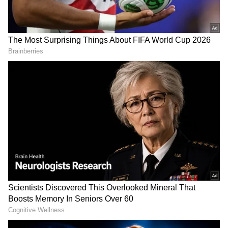
DOWNLOAD APP
ಆರೋಗ್ಯ
, ಸೌಂದರ್ಯ, ಫಿಟ್‌ನೆಸ್,
ಕಿಚನ್ ಟಿಪ್ಸ್‌
,
ಸಂಬಂಧ
,
ಫ್ಯಾಷನ್
,
ರೆಸಿಪಿ
ಅಪ್ಡೇಟ್‌ಗಳಿಗಾಗಿ
ಏಷ್ಯಾನೆಟ್ ಸುವರ್ಣ ನ್ಯೂಸ್‌ ಫಾಲೋ ಮಾಡಿ.
ಸಂಪೂರ್ಣ ಮಾಹಿತಿ ಒಂದೇ ಕ್ಲಿಕ್‌ನಲ್ಲಿ ಲಭ್ಯ. ಏಷ್ಯಾನೆಟ್
ಸುವರ್ಣ ನ್ಯೂಸ್ ಅಧಿಕೃತ ಆ್ಯಪ್ ಡೌನ್‌ಲೋಡ್ ಮಾಡಿ
ಹಾಗು ಎಲ್ಲಾ ಅಪ್‌ಡೇಟ್ ಗಳನ್ನು ಪಡೆಯಿರಿ.