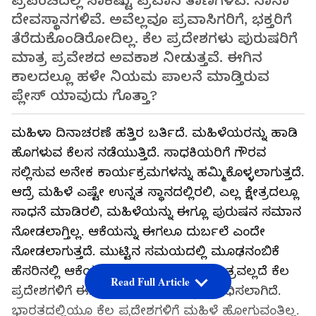
ಪ್ರಪಂಚದಲ್ಲಿ ಸಾಕಷ್ಟು ಪ್ರವಾಸಿ ತಾಣಗಳಿವೆ. ನಾನಾ
ದೇವಸ್ಥಾನಗಳಿವೆ. ಅವೆಲ್ಲವೂ ಪ್ರವಾಸಿಗರಿಗೆ, ಭಕ್ತರಿಗೆ
ತೆರೆದುಕೊಂಡಿರೋದಿಲ್ಲ. ಕೆಲ ಪ್ರದೇಶಗಳು ಪುರುಷರಿಗೆ
ಮಾತ್ರ ಪ್ರವೇಶದ ಅವಕಾಶ ನೀಡುತ್ತವೆ. ಈಗಿನ
ಕಾಲದಲ್ಲೂ ಹಳೇ ನಿಯಮ ಪಾಲನೆ ಮಾಡ್ತಿರುವ
ಪ್ಲೇಸ್ ಯಾವುದು ಗೊತ್ತಾ?
ಮಹಿಳಾ ದಿನಾಚರಣೆ ಹತ್ತಿರ ಬರ್ತಿದೆ. ಮಹಿಳೆಯರನ್ನು ಹಾಡಿ
ಹೊಗಳುವ ಕೆಲಸ ನಡೆಯುತ್ತಿದೆ. ಸಾಧಕಿಯರಿಗೆ ಗೌರವ
ಸಲ್ಲಿಸುವ ಅನೇಕ ಕಾರ್ಯಕ್ರಮಗಳನ್ನು ಹಮ್ಮಿಕೊಳ್ಳಲಾಗುತ್ತದೆ.
ಆದ್ರೆ ಮಹಿಳೆ ಎಷ್ಟೇ ಉನ್ನತ ಸ್ಥಾನದಲ್ಲಿರಲಿ, ಎಲ್ಲ ಕ್ಷೇತ್ರದಲ್ಲೂ
ಸಾಧನೆ ಮಾಡಿರಲಿ, ಮಹಿಳೆಯನ್ನು ಈಗ್ಲೂ ಪುರುಷನ ಸಮಾನ
ನೋಡಲಾಗ್ತಿಲ್ಲ. ಆಕೆಯನ್ನು ಈಗಲೂ ದುರ್ಬಲೆ ಎಂದೇ
ನೋಡಲಾಗುತ್ತದೆ. ಮುಟ್ಟಿನ ಸಮಯದಲ್ಲಿ ಮೂಢನಂಬಿಕೆ
ಹೆಸರಿನಲ್ಲಿ ಆಕೆಯನ್ನು ದೂರ ಇಡುವುದು ಮಾತ್ರವಲ್ಲದೆ ಕೆಲ
Read Full Article
ಪ್ರದೇಶಗಳಿಗೆ ಈಗ್ಲೂ ಆಕೆ ಪ್ರವೇಶವನ್ನು ನಿಷೇಧಿಸಲಾಗಿದೆ.
ಭಾರತದಲ್ಲಿಯೂ ಕೆಲ ಪ್ರದೇಶಗಳಿಗೆ ಮಹಿಳೆ ಹೋಗುವಂತಿಲ್ಲ.