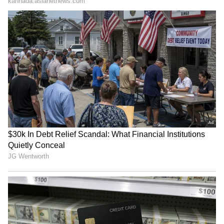
ಶೇ.50 ರಿಂದ ಶೇ.18 ಕ್ಕೆ TAX ಇಳಿಕೆ: ಮೋದಿ-
ಟ್ರಂಪ್ ಐತಿಹಾಸಿಕ ಒಪ್ಪಂದ | India US
Trade Deal | Party Rounds
ಶಬರಿಮಲೆ, ಕೇರಳ :
ಭಾರತದ ಕೇರಳದ ಶಬರಿಮಲೆ
ದೇವಸ್ಥಾನದಲ್ಲಿ ಮಹಿಳೆಯರ ಪ್ರವೇಶವನ್ನು ಸಹ
ನಿಷೇಧಿಸಲಾಗಿದೆ. ಈ ಬಗ್ಗೆಯೂ ಚರ್ಚೆ ನಡೆಯುತ್ತಿದೆ. 10 ರಿಂದ