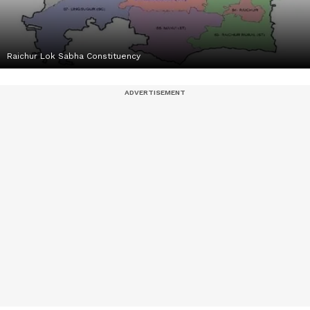
Raichur Lok Sabha Constituency