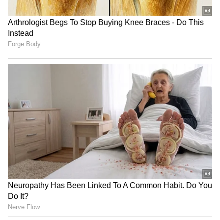
ರಿವೀಲ್
ಯಶವಂತರಾಯಗೌಡ ಪಾಟೀಲ
ಅಭ್ಯರ್ಥಿಗಳು ಪಾಲಿಸಬೇಕಾದ ನಿಯಮಗಳು
LATEST VIDEOS
"ರಾಜಕೀಯ ಬೇಡ, ಸಿನಿಮಾನೇ ಪ್ರಾಣ":
ರಾಯಚೂರು ಲೋಕಸಭಾ ಚುನಾವಣೆ ಎರಡನೇ ಹಂತದಲ್ಲಿ
ಕನಕೋತ್ಸವದಲ್ಲಿ ರಿಷಬ್ ಶೆಟ್ಟಿ | Rishab
ಬರುವ ಚುನಾವಣೆ ಆಗಿದೆ. ಏಪ್ರಿಲ್ 12ರಂದು ನಾಮಪತ್ರ
Shetty speech | Suvarna News
ಸಲ್ಲಿಕೆಗೆ ಅಧಿಸೂಚನೆ ಹೊರಡಿಸಲಾಗುವುದು. ಏಪ್ರಿಲ್ 12ರಿಂದ
ಅಭ್ಯರ್ಥಿಗಳು ಏಪ್ರಿಲ್ 19ರವರೆಗೆ ನಾಮಪತ್ರ ಸಲ್ಲಿಕೆಗೆ
ಶೇ.50 ರಿಂದ ಶೇ.18 ಕ್ಕೆ TAX ಇಳಿಕೆ: ಮೋದಿ-
ಅವಕಾಶವಿದೆ. ಏಪ್ರಿಲ್ 20ರಂದು ಸಲ್ಲಿಕೆ ಮಾಡಿದ
ಟ್ರಂಪ್ ಐತಿಹಾಸಿಕ ಒಪ್ಪಂದ | India US
ನಾಮಪತ್ರದಲ್ಲಿ ಏನಾದರೂ ತಪ್ಪುಗಳು ಇದ್ರೆ ಪರಿಶೀಲನೆ
Trade Deal | Party Rounds
ಮಾಡಿಕೊಳ್ಳಲು ಚುನಾವಣಾ ಆಯೋಗ ಅವಕಾಶ ನೀಡಿದೆ.
ಏಪ್ರಿಲ್ 22ರಂದು ಅಭ್ಯರ್ಥಿಗಳು ತಾವು ಸಲ್ಲಿಕೆ ಮಾಡಿದ
ನಾಮಪತ್ರ ವಾಪಸು ಪಡೆಯಲು ಸಹ ಅವಕಾಶವಿದೆ.
ನಾಮಪತ್ರ ಸಲ್ಲಿಕೆ ಮಾಡಲು ಸಹ ಚುನಾವಣೆ ಆಯೋಗ
ಹತ್ತಾರು ರೀತಿಯ ನಿಯಮಗಳು ಜಾರಿಗೆ ತಂದಿದೆ. ಬೆಳಗ್ಗೆ 9
ಗಂಟೆಯಿಂದ ಮಧ್ಯಾಹ್ನ 3ಗಂಟೆವರೆಗೆ ನಾಮಪತ್ರ ಸಲ್ಲಿಕೆ
ಮಾಡಬೇಕು. ನಾಮಪತ್ರ ಸಲ್ಲಿಕೆಗೆ ಅಭ್ಯರ್ಥಿ ಜೊತೆಗೆ 4