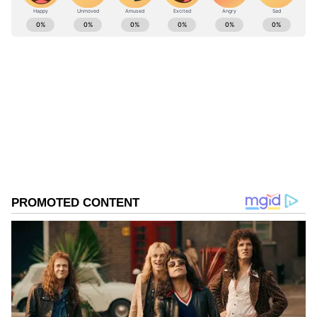
ABOUT THE AUTHOR
Kannadaprabha News
KN
1967ರ ನವೆಂಬರ್ 4ರಂದು ಆರಂಭವಾದ ಕನ್ನಡಪ್ರಭ ಕನ್ನಡ
ಪತ್ರಿಕೋದ್ಯಮದಲ್ಲಿಯೇ ವಿಶೇಷ ಛಾಪು ಮೂಡಿಸಿದ ಕನ್ನಡ ದಿನ
ಪತ್ರಿಕೆ. ದೇಶ, ವಿದೇಶ, ವಾಣಿಜ್ಯ, ಕ್ರೀಡೆ, ಮನೋರಂಜನೆ ಸೇರಿ
ವೈವಿಧ್ಯಮಯ ಸುದ್ದಿಗಳ ಹೂರಣ ಹೊತ್ತು ತರುವ ಕನ್ನಡಪ್ರಭ,
ರಾಯಚೂರು
ಕನ್ನಡಿಗರ ಅಸ್ಮಿತೆಯ ಸಂಕೇತ. ಸದಾ ಕರುನಾಡು, ನುಡಿ, ಸಂಸ್ಕೃತಿ
ಪರ ಧ್ವನಿ ಎತ್ತುವ ಕನ್ನಡಪ್ರಭ ದಿನ ಪತ್ರಿಕೆಯಲ್ಲಿ ಪ್ರಕಟಗೊಳ್ಳುವ
Published :
Apr 11 2024, 11:24 AM IST
ಸುದ್ದಿಗಳು ಸುವರ್ಣ ನ್ಯೂಸ್ ವೆಬ್‌ಸೈಟಲ್ಲೂ ಲಭ್ಯ.