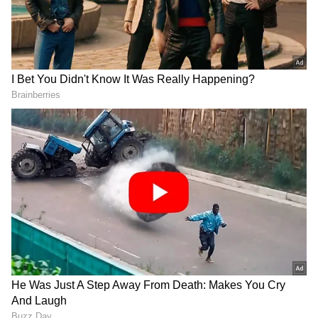
DOWNLOAD APP
ಕರ್ನಾಟಕ, ಭಾರತ (
India News
) ಮತ್ತು ಜಗತ್ತಿನ
ರಾಯಚೂರು: ರಾಜಕೀಯ ಹಾವು-ಏಣಿ ಆಟಕ್ಕೆ ಬಲಿ,
ಕ್ಷಣಕ್ಷಣದ ಕನ್ನಡ ಸುದ್ದಿ (
Kannada News
)
ಕಾಂಗ್ರೆಸ್ ಬಿಟ್ಟು ಬಿಜೆಪಿ ಸೇರಿ ಅತಂತ್ರರಾದ 'ನಾಯಕ'..!
ಅಪ್ಡೇಟ್‌ಗಳಿಗಾಗಿ ಏಷ್ಯಾನೆಟ್ ಸುವರ್ಣ ನ್ಯೂಸ್‌ ಫಾಲೋ
ಮಾಡಿ. ಬ್ರೇಕಿಂಗ್ ಸುದ್ದಿ (
Latest Kannada News
),
ವಿಶೇಷ ವರದಿಗಳು ಮತ್ತು ನೇರ ಪ್ರಸಾರಗಳೊಂದಿಗೆ
ರಾಯಚೂರು ಲೋಕಸಭಾ ಕ್ಷೇತ್ರದ ಪರಿಚಯ:
(
kannada news live
) ಸಂಪೂರ್ಣ ಮಾಹಿತಿ ಒಂದೇ
ಕ್ಲಿಕ್‌ನಲ್ಲಿ ಲಭ್ಯ. ಏಷ್ಯಾನೆಟ್ ಸುವರ್ಣ ನ್ಯೂಸ್ ಅಧಿಕೃತ
ಆ್ಯಪ್ ಡೌನ್‌ಲೋಡ್ ಮಾಡಿ ಹಾಗು ಎಲ್ಲಾ ಅಪ್‌ಡೇಟ್
ರಾಯಚೂರು ಲೋಕಸಭಾ ಕ್ಷೇತ್ರವೂ ಎಸ್ ಟಿ ( ಪರಿಶಿಷ್ಟ
ಗಳನ್ನು ಪಡೆಯಿರಿ.