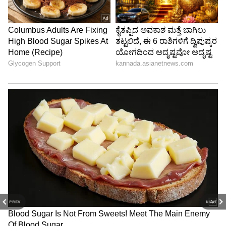
ದೇಶದ ತುಂಬಾ ಲೋಕಸಭೆ ಚುನಾವಣೆ ಪ್ರಚಾರ ಜೋರಾಗಿ
ನಡೆದಿದೆ. ಅಭ್ಯರ್ಥಿಗಳು ತಮ್ಮ ಗೆಲುವಿಗಾಗಿ ಮತದಾರರ ಪಟ್ಟಿ
ಹಿಡಿದುಕೊಂಡು ‌ಲೆಕ್ಕಾಚಾರ ಹಾಕಲು ಶುರು ಮಾಡಿದ್ದಾರೆ.
ಅದರಂತೆ ರಾಯಚೂರು ಲೋಕಸಭಾ ಕ್ಷೇತ್ರದ ವಿಚಾರಕ್ಕೆ
ಬಂದ್ರೆ 8 ವಿಧಾನಸಭಾ ಕ್ಷೇತ್ರ ಸೇರಿ ಒಟ್ಟು 19, 93,755
ಮತದಾರರು ಇದ್ದಾರೆ. ಅದರಲ್ಲಿ ಪುರುಷರು 9,85,675
ಮತದಾರರು ಇದ್ರೆ, ಮಹಿಳಾ ಮತದಾರರು 10,05,242
ಇದ್ದಾರೆ. ಹೀಗಾಗಿ ಅಭ್ಯರ್ಥಿಗಳು ‌ಮಹಿಳಾ ಮತದಾರ
ಮನಸೆಳೆಯುವ ‌ಕಸರತ್ತು ಶುರು ಮಾಡಿದ್ದಾರೆ. 8 ವಿಧಾನಸಭಾ
‌ಕ್ಷೇತ್ರದಲ್ಲಿ ಸುರಪುರ ಕ್ಷೇತ್ರ ಹೊರತುಪಡಿಸಿ ‌ಇನ್ನುಳಿದ 7
ಕ್ಷೇತ್ರದಲ್ಲಿ ಮಹಿಳಾ ಮತದಾರರೇ ಹೆಚ್ಚಾಗಿದ್ದಾರೆ.
PREV
NEXT
ಹಿರಿಯ ನಾಗರಿಕರು ‌ಮತ್ತು ವಿಕಲಚೇತನರಿಗೆ ಮನೆಯಲ್ಲಿ
ಮತದಾನಕ್ಕೆ ವ್ಯವಸ್ಥೆ