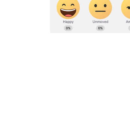
ಗ್ರಾಮಗಳಲ್ಲಿ ಮತ್ತು ತೋಟಗಳ ಬಳಿ ಅಪರಿಚ
ಪ್ರಶ್ನೆ ಮೇಲೆ ಪ್ರಶ್ನೆ ಕೇಳಿತ್ತಿರುವುದು ಸಾಮಾ
ಖತರ್ನಾಕ್‌ ಖದೀಮರು ಟೊಮೊಟೋ ಕದ್ದೊಯ್ಯುತ
ವಹಿಸಿದರೂ ಕಳ್ಳರು ಹೇಗೋ ಟೊಮೆಟೋ ಕದ್ದು ಪ
ಗ್ರಾಮದ ರೈತ ಮೂರ್ತಿ. ಚಿಕ್ಕಬಳ್ಳಾಪುರ ಜಿಲ್
ಮಾಡುವಂತಾಗಿದೆ. ಕೆಲವರಂತೂ ಹೊಲದಲ್ಲಿ ಟ
ಮಾಡುತ್ತಿದ್ದಾರೆ. ನಾಯಿ ಕೂಗಿ ದಾಕ್ಷಣ ಎಚ್ಚರಗ
15 ಕೆಜಿ ಬಾಕ್ಸ್‌ ದರ 1800ರಿಂದ 2000:
ಪ್
ಸಂತಸ ಮನೆ ಮಾಡಿದೆ. ಚಿಕ್ಕಬಳ್ಳಾಪುರದಿಂದ 
ತೆಲಾಂಗಣ, ತಮಿಳುನಾಡಿಗೆ ಟೊಮೋಟೊ ಕಳುಹ
ಹೆಚ್ಚಾಗಿದೆ. ಕಳೆದ ಎರಡರಿಂದ ಮೂರು ವರ್ಷ ಬೆ