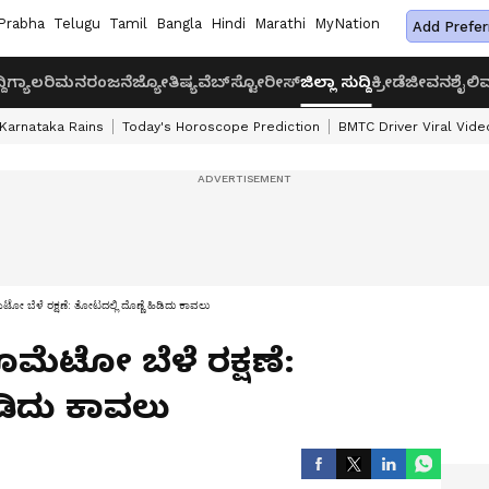
Prabha
Telugu
Tamil
Bangla
Hindi
Marathi
MyNation
Add Prefer
ದಿ
ಗ್ಯಾಲರಿ
ಮನರಂಜನೆ
ಜ್ಯೋತಿಷ್ಯ
ವೆಬ್‌ಸ್ಟೋರೀಸ್
ಜಿಲ್ಲಾ ಸುದ್ದಿ
ಕ್ರೀಡೆ
ಜೀವನಶೈಲಿ
ವ
Karnataka Rains
Today's Horoscope Prediction
BMTC Driver Viral Vide
ೋ ಬೆಳೆ ರಕ್ಷಣೆ: ತೋಟದಲ್ಲಿ ದೊಣ್ಣೆ ಹಿಡಿದು ಕಾವಲು
ಮೆಟೋ ಬೆಳೆ ರಕ್ಷಣೆ:
ಿಡಿದು ಕಾವಲು