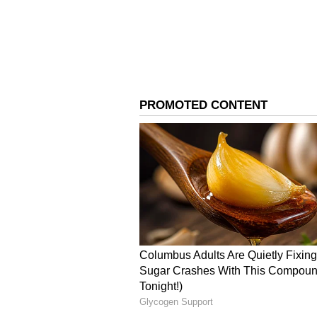
ಬಾರಿ ಉತ್ತಮ ಧಾರಣೆ ಇರುವುದು ಖುಷಿ ಕೊಟ್ಟ
ಜನಸೇನಾ ಜಿಲ್ಲಾಧ್ಯಕ್ಷೆ ಸಿ.ಎನ್‌.ಸುಷ್ಮಾಶ್ರೀನಿವ
ಬಸ್‌ ಕೊರತೆ ನೀಗಿಸಲು 4 ಸಾವಿರ ಬಸ್‌ 
ಈ ಬಾರಿ ಟಮೆಟೋಗೆ ಬೇಡಿಕೆ ಬಂದಿದ್ದು, ಇತಿ
ಆದ್ರೆ, ಹೊಲದಲ್ಲಿ ಟೊಮೊಟೋ ಉಳಿಸಿಕೊಳ್ಳು ವ
ಜಮೀನುಗಳಲ್ಲಿ ದೊಣ್ಣೆ , ನಾಯಿಗಳನ್ನು ಹಿಡಿ
ಸಿಗದೇ ಕಂಗಾಲಾದರೆ, ಈ ಬಾರಿ ಬೆಳೆ ಉಳಿಸಿ