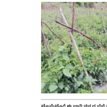
ಟೊಮೆಟೊಗೆ ಈ ಬಾರಿ ಚಿನ್ನದ ಬೆಲೆ 