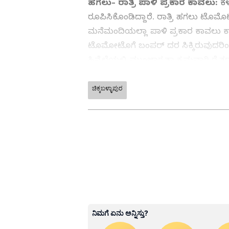
ಹಗಲು- ರಾತ್ರಿ ಪಾಳಿ ಪ್ರಕಾರ ಕಾವಲು:
ಕಳ
ರೂಪಿಸಿಕೊಂಡಿದ್ದಾರೆ. ರಾತ್ರಿ ಹಗಲು ಟೊ
ಮನೆಮಂದಿಯಲ್ಲಾ ಪಾಳಿ ಪ್ರಕಾರ ಕಾವಲು ಕಾಯುತ
ಟೊಮೋಟೊಗೆ ಬಂಪರ್‌ ದರ ಸಿಕ್ಕಿರುವುದರಿಂದ 
ಹಿನ್ನೆಲೆಯಲ್ಲಿ ಮುಂಜಾಗ್ರತಾ ಕ್ರಮವಾಗಿ ರೈತ
ಸಿದ್ದು ವರ್ಗಾವಣೆ ದಂಧೆ ಮಾಡಿದ್ದಾರೆ ಎಂಬ
ಚಿಕ್ಕಬಳ್ಳಾಪುರ
ABOUT THE AUTHOR
Kannadaprabha News
KN
1967ರ ನವೆಂಬರ್ 4ರಂದು ಆರಂಭವಾದ ಕ
ಮೂಡಿಸಿದ ಕನ್ನಡ ದಿನ ಪತ್ರಿಕೆ. ದೇಶ, 
ಹೂರಣ ಹೊತ್ತು ತರುವ ಕನ್ನಡಪ್ರಭ, ಕನ್ನ
ಎತ್ತುವ ಕನ್ನಡಪ್ರಭ ದಿನ ಪತ್ರಿಕೆಯಲ್ಲಿ 