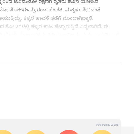
್ಳರಿಂದ ಟೊಮೆಟೋ ರಕ್ಷಣೆಗೆ ರೈತರು ಹೊಸ ಯೋಜನೆ
ಮೊಟೋ ತೋಟಗಳನ್ನು ಗಂಡ-ಹೆಂಡತಿ, ಮಕ್ಕಳು ಸೇರಿದಂತೆ
್ತಿದ್ದು, ಕಳ್ಳರ ಹಾವಳಿ ತಡೆಗೆ ಮುಂದಾಗಿದ್ದಾರೆ.
ತೋಟಗಳಲ್ಲಿ ಕಳ್ಳರ ಕಾಟ ಹೆಚ್ಚಾಗುತ್ತಿದೆ ಎನ್ನಲಾಗಿದೆ. ಈ
ರು ದೊಣ್ಣೆ, ಕೋಲುಗಳನ್ನು ಹಿಡಿದು ಜಮೀನು ಸುತ್ತು ಹಾಕುತ್ತಿದ್ದಾರೆ.
ುದನ್ನು ಒಪ್ಪಲ್ಲ: ಎಚ್‌.ಡಿ.ರೇವಣ್ಣ
ನ್ನಡಪ್ರಭ ಕನ್ನಡ ಪತ್ರಿಕೋದ್ಯಮದಲ್ಲಿಯೇ ವಿಶೇಷ ಛಾಪು
ವಿದೇಶ, ವಾಣಿಜ್ಯ, ಕ್ರೀಡೆ, ಮನೋರಂಜನೆ ಸೇರಿ ವೈವಿಧ್ಯಮಯ ಸುದ್ದಿಗಳ
ಡಿಗರ ಅಸ್ಮಿತೆಯ ಸಂಕೇತ. ಸದಾ ಕರುನಾಡು, ನುಡಿ, ಸಂಸ್ಕೃತಿ ಪರ ಧ್ವನಿ
ಪ್ರಕಟಗೊಳ್ಳುವ ಸುದ್ದಿಗಳು ಸುವರ್ಣ ನ್ಯೂಸ್ ವೆಬ್‌ಸೈಟಲ್ಲೂ ಲಭ್ಯ.