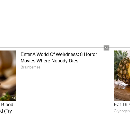
ಿದೆ ಎನ್ನುತ್ತಾರೆ ಶಾಶ್ವತ ನೀರಾವರಿ ಹೋರಾಟಗಾರ್ತಿ ಹಾಗೂ ರೈತ
ಾಸ್‌.
ಖರೀದಿ: ಸಿಎಂ ಸಿದ್ದರಾಮಯ್ಯ
ಹಾಸದಲ್ಲೇ ಮೊಟ್ಟಮೊದಲ ಬಾರಿಗೆ ಈ ರೀತಿ ದರ ಹೆಚ್ಚಳವಾಗಿದೆ.
ುದೇ ರೈತರಿಗೆ ದೊಡ್ಡ ಸಮಸ್ಯೆಯಾಗಿದೆ. ಕಳ್ಳರ ಕಾಟಕ್ಕೆ
ದು ಕಾವಲು ಕಾಯುತ್ತಿರುವ ರೈತರು ಹೈರಣಾಗಿದ್ದಾರೆ. ಈ ಹಿಂದೆ ದರ
 ಕೊಳ್ಳೋದೇ ದೊಡ್ಡ ಸವಾಲಾಗಿ ಪರಿಣಮಿಸಿದೆ.