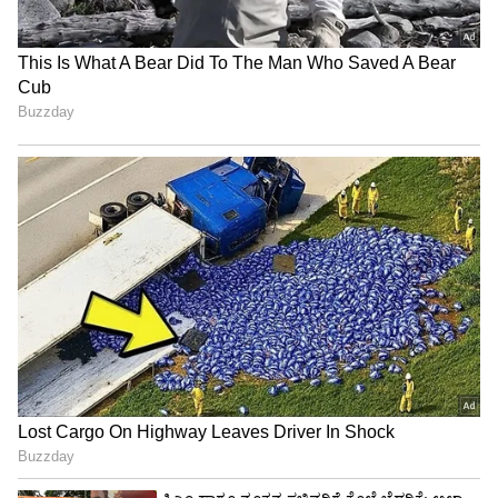
ಒಟ್ಟಾರೆ ಮಿಂಚೇರಿ ಗಾದ್ರಿ ಪಾಲನಾಯಕನ ಎತ್ತಿನಬಂಡಿ
ಯಾತ್ರೆ ಜಾಗತೀಕರಣದ ಸವಾಲಿನ ನಡುವೆಯೂ ತನ್ನ
ಬುಡಕಟ್ಟು ಪರಂಪರೆಯನ್ನು ಉಳಿಸಿಕೊಂಡಿದ್ದು, ತಮ್ಮ
ಸಮುದಾಯದ ಸಾಂಸ್ಕೃತಿಕ ನಾಯಕನಿಗೆ ಸಲ್ಲಿಸುವ
ಗೌರವವಾಗಿದ್ದು, ಚಿತ್ರದುರ್ಗದ ನಾಡಿನಲ್ಲಿ ಇನ್ನೂ ಬುಡಕಟ್ಟು
ಸಂಸ್ಕೃತಿಗೆ ಜೀವಂತ ಸಾಕ್ಷಿಯಾಗಿದೆ......