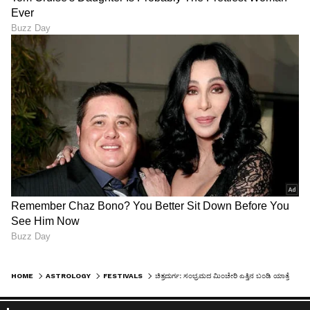
HOME
ASTROLOGY
FESTIVALS
ಚಿತ್ರದುರ್ಗ: ಸಂಭ್ರಮದ ಮಿಂಚೇರಿ ಎತ್ತಿನ ಬಂಡಿ ಯಾತ್ರೆ