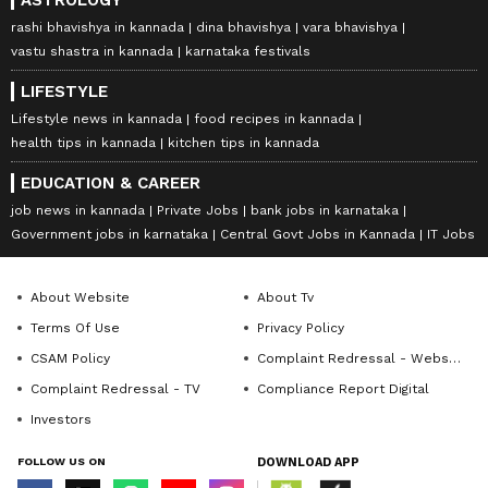
rashi bhavishya in kannada
dina bhavishya
vara bhavishya
vastu shastra in kannada
karnataka festivals
LIFESTYLE
Lifestyle news in kannada
food recipes in kannada
health tips in kannada
kitchen tips in kannada
EDUCATION & CAREER
job news in kannada
Private Jobs
bank jobs in karnataka
Government jobs in karnataka
Central Govt Jobs in Kannada
IT Jobs
About Website
About Tv
Terms Of Use
Privacy Policy
CSAM Policy
Complaint Redressal - Website
Complaint Redressal - TV
Compliance Report Digital
Investors
FOLLOW US ON
DOWNLOAD APP