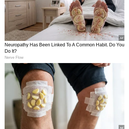
ಹೌದು, ಚಿತ್ರದುರ್ಗ ಎಂದಕ್ಷಣ ನೆನಪಾಗೋದು ಮದಕರಿ
ನಾಯಕ, ಅವನ ಚರಿತ್ರೆ ಬುಡಕಟ್ಟು ಸಮುದಾಯದೊಂದಿಗೆ
ಬೆಸೆದು ಕೊಂಡಿರುವುದು ಅಷ್ಟೇ ಸತ್ಯ, ಪಾಳೇಗಾರರ
DOWNLOAD APP
ಚರಿತ್ರೆಗಿಂತ ಬುಡಕಟ್ಟು ಸಾಂಸ್ಕೃತಿಕ ನಾಯಕರ ಪರಂಪರೆ
ಪ್ರಾಚೀನವಾದದ್ದು, ಮ್ಯಾಸನಾಯಕ ಬುಡಕಟ್ಟಿನ 12 ಜನ ಕುಲ
ನಾಯಕರಲ್ಲಿ ಗಾದ್ರಿಪಾಲನಾಯಕ ದೊರೆ ಯಾಗಿದ್ದು,ಅವನಿಗೆ
ನಮನ ಸಲ್ಲಿಸುವ ಸಲುವಾಗಿ ಈ ಮಿಂಚೇರಿ ಜಾತ್ರೆಯನ್ನು ಪ್ರತಿ
ಐದು ವರ್ಷಕ್ಕೆ ಒಮ್ಮೆ ಇಡೀ ನಾಯಕ ಬುಡಕಟ್ಟು ಸಮುದಾಯ
ನಡೆಸಿಕೊಂಡು ಬಂದಿದೆ. ಮಿಂಚೇರಿ ಬೆಟ್ಟ ಚಿತ್ರದುರ್ಗದ
ಮದಕರಿ ಪುರ ಸಮೀಪದ ಗ್ರಾಮದ ಕಾಡಿನ ಮಧ್ಯ ಇರುವ
ಸ್ಥಳ, ಇಲ್ಲಿ ನಾಯಕ ಜನಾಂಗದ ಎನುಮಳೋರು ಕುಲದ
ನಾಯಕ, ಈ ಪ್ರದೇಶದಲ್ಲಿ ಹುಲಿರಾಯ ಮತ್ತು ಗಾದ್ರಿಪಾಲ
ನಾಯಕನಿಗೆ ಹೋರಾಟ ನಡೆದು ಇಬ್ಬರು ಸಮಾಧಿಯಾಗಿರುವ
ಸ್ಥಳ ಇದು, ಅದಕ್ಕಾಗಿ ಇಡೀ ಮ್ಯಾಸ ಬೇಡ ಸಮುದಾಯದ