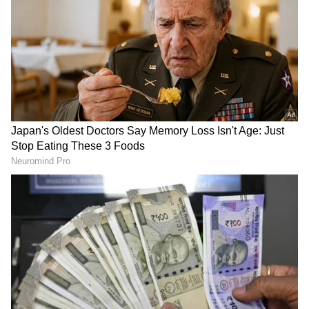
RCB ಪರ ಇಷ್ಟೆಲ್ಲ ಹೋರಾಡಿದ್ರೂ
ಸತತ 2ನೇ ಐಪಿಎಲ್ ಟ್ರೋಫಿ
ರಜತ್‌ ಪಾಟಿದಾರ್‌ಗೆ ಮಾತ್ರ
ಮೇಲೆ ಆರ್‌ಸಿಬಿ ಕಣ್ಣು: 155 ರನ್‌ಗೆ
ವಿಲನ್‌ ಆದ ವಿಧಿ; ಕೊನೆಗೂ ಸತ್ಯ
ಟೈಟಾನ್ಸ್‌ ಕಟ್ಟಿಹಾಕಿದ ಬೆಂಗಳೂರು
ಹೊರಬಂತು!
ಬೌಲರ್ಸ್!
LATEST VIDEOS