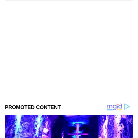
Kannada
) ಕ್ಷಣಕ್ಷಣದ ಕನ್ನಡ ಸುದ್ದಿ ಅಪ್ಡೇಟ್‌ಗಳಿಗಾಗಿ
ಏಷ್ಯಾನೆಟ್ ಸುವರ್ಣ ನ್ಯೂಸ್‌ ಫಾಲೋ ಮಾಡಿ.
IPL
Live
ಸೇರಿದಂತೆ ಟೀಂ ಇಂಡಿಯಾದ ಬ್ರೇಕಿಂಗ್ ಸುದ್ದಿ
(
Cricket News in Kannada
), ವಿಶೇಷ ವರದಿಗಳು
ಮತ್ತು ನೇರ ಪ್ರಸಾರಗಳೊಂದಿಗೆ ಸಂಪೂರ್ಣ ಮಾಹಿತಿ
ನಿಮ್ಮ ಒಂದೇ ಕ್ಲಿಕ್‌ನಲ್ಲಿ ಲಭ್ಯ. ಏಷ್ಯಾನೆಟ್ ಸುವರ್ಣ
ನ್ಯೂಸ್ ಅಧಿಕೃತ ಆ್ಯಪ್ ಡೌನ್‌ಲೋಡ್ ಮಾಡಿ ಹಾಗೂ
ಎಲ್ಲಾ ಅಪ್‌ಡೇಟ್ ಗಳನ್ನು ಪಡೆಯಿರಿ.
ABOUT THE AUTHOR
Naveen Kodase
NK
ನವೀನ್ ಕೊಡಸೆ ಏಷ್ಯಾನೆಟ್ ಕನ್ನಡದಲ್ಲಿ ಮುಖ್ಯ ಉಪಸಂಪಾದಕ.
ಕಳೆದ 9 ವರ್ಷಗಳಿಂದಲೂ ಮಾಧ್ಯಮ ಜಗತ್ತಿನಲ್ಲಿದ್ದೇನೆ. ಅಪ್ಪಟ
ಮಲೆನಾಡಿನ ಹುಡುಗ. ಕುವೆಂಪು ವಿವಿಯ ಪತ್ರಿಕೋದ್ಯಮ ಪದವಿ ಇದೆ.
ರಾಜ್‌ ನ್ಯೂಸ್‌ ಮೂಲಕ ಮಾಧ್ಯಮ ಲೋಕಕ್ಕೆ ಕಾಲಿಟ್ಟವನು.
ಕ್ರಿಕೆಟ್
ಡಿಜಿಟಲ್‌ ಮಾಧ್ಯಮ ಲೋಕದಲ್ಲಿ ಪಳಗಿದರೂ, ಕಲಿಯೋದಿದೆ ಅಪಾರ.
ಟೀಮ್ ಇಂಡಿಯಾ
ರೋಹಿತ್ ಶರ್ಮಾ
ಬಿಸಿಸಿಐ
ಕ್ರೀಡೆ, ರಾಜಕೀಯ, ಸಾಹಿತ್ಯದಲ್ಲಿದೆ ಆಸಕ್ತಿ. ಕ್ರೀಡಾ ಸುದ್ದಿಯೇ ನನ್ನ
ಜೀವಾಳ.