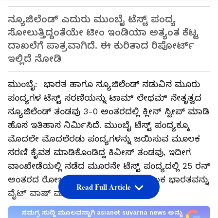
ನ್ಯೂಜಿಲೆಂಡ್ ಎದುರು ಮುಂಬೈ ಟೆಸ್ಟ್ ಪಂದ್ಯ
ಸೋಲುತ್ತಿದ್ದಂತೆಯೇ ಟೀಂ ಇಂಡಿಯಾ ಅತ್ಯಂತ ಕೆಟ್ಟ
ದಾಖಲೆಗೆ ಪಾತ್ರವಾಗಿದೆ. ಈ ಕುರಿತಾದ ರಿಪೋರ್ಟ್
ಇಲ್ಲಿದೆ ನೋಡಿ
ಮುಂಬೈ: ಭಾರತ ಹಾಗೂ ನ್ಯೂಜಿಲೆಂಡ್ ನಡುವಿನ ಮೂರು
ಪಂದ್ಯಗಳ ಟೆಸ್ಟ್ ಸರಣಿಯನ್ನು ಟಾಮ್ ಲೇಥಮ್ ನೇತೃತ್ವದ
ನ್ಯೂಜಿಲೆಂಡ್ ತಂಡವು 3-0 ಅಂತರದಲ್ಲಿ ಕ್ಲೀನ್ ಸ್ವೀಪ್‌ ಮಾಡಿ
ಹೊಸ ಇತಿಹಾಸ ನಿರ್ಮಿಸಿದೆ. ಮುಂಬೈ ಟೆಸ್ಟ್ ಪಂದ್ಯಕ್ಕೂ
ಮೊದಲೇ ಮೊದಲೆರಡು ಪಂದ್ಯಗಳನ್ನು ಜಯಿಸುವ ಮೂಲಕ
ಸರಣಿ ಕೈವಶ ಮಾಡಿಕೊಂಡಿದ್ದ ಕಿವೀಸ್ ತಂಡವು, ಇದೀಗ
ವಾಂಖೇಡೆಯಲ್ಲಿ ನಡೆದ ಮೂರನೇ ಟೆಸ್ಟ್ ಪಂದ್ಯದಲ್ಲಿ 25 ರನ್
ಅಂತರದ ರೋಚಕ ಗೆಲುವು ಸಾಧಿಸುವ ಮೂಲಕ ಭಾರತವನ್ನು
Read Full Article
ವೈಟ್‌ ವಾಷ್ ಮಾಡಿದೆ..
ಸಮಗ್ರ ಸುದ್ದಿ ಮೂಲವನ್ನಾಗಿ asianet suvarna news ಅನ್ನು