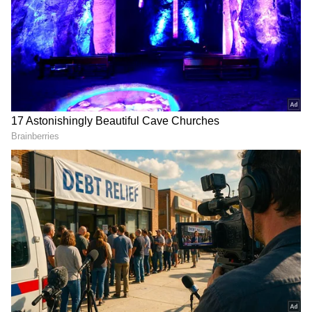
ಭಾರತ ತಂಡವು 1933-34ರಲ್ಲಿ ಮೊದಲ ಬಾರಿಗೆ ತವರಿನಲ್ಲಿ
ಇಂಗ್ಲೆಂಡ್ ಎದುರು 3 ಪಂದ್ಯಗಳ ಟೆಸ್ಟ್ ಸರಣಿಯನ್ನು ಆಡಿತ್ತು.
ಅದು ಬ್ರಿಟೀಷ್ ಕಾಲಘಟ್ಟದಲ್ಲಿ ನಡೆದಿದ್ದ ಪಂದ್ಯದಲ್ಲಿ ಭಾರತ
2-0 ಅಂತರದಲ್ಲಿ ಸೋಲು ಅನುಭವಿಸಿತ್ತು. ಸ್ವಾತಂತ್ರ್ಯ
ಭಾರತದಲ್ಲಿ ಇದೇ ಮೊದಲ ಬಾರಿಗೆ ತವರಿನಲ್ಲಿ ರೋಹಿತ್
ಶರ್ಮಾ 3-0 ಅಂತರದಲ್ಲಿ ವೈಟ್‌ವಾಷ್ ಅನುಭವಿಸಿದೆ.
ಮುಂಬೈ ಟೆಸ್ಟ್ ಪಂದ್ಯದಲ್ಲಿ ಮೊದಲು ಬ್ಯಾಟ್ ಮಾಡಲಿಳಿದ
ನ್ಯೂಜಿಲೆಂಡ್ ತಂಡವನ್ನು ಕೇವಲ 235 ರನ್‌ಗಳಿಗೆ
ಕಟ್ಟಿಹಾಕುವಲ್ಲಿ ಟೀಂ ಇಂಡಿಯಾ ಯಶಸ್ವಿಯಾಗಿತ್ತು. ಇದಾದ
ಬಳಿಕ ಭಾರತ ಮೊದಲ ಇನ್ನಿಂಗ್ಸ್‌ನಲ್ಲಿ 263 ರನ್ ಬಾರಿಸಿ 28
DOWNLOAD APP
ರನ್‌ಗಳ ಅಮೂಲ್ಯ ಮುನ್ನಡೆ ಪಡೆಯಿತು. ಇನ್ನು ಎರಡನೇ
ಇನ್ನಿಂಗ್ಸ್‌ನಲ್ಲಿ ಜಡೇಜಾ ಹಾಗೂ ಅಶ್ವಿನ್ ಮಾರಕ ದಾಳಿಗೆ
RECOMMENDED STORIES
ತತ್ತರಿಸಿದ ನ್ಯೂಜಿಲೆಂಡ್ ತಂಡವು 174 ರನ್‌ಗಳಿಗೆ ಸರ್ವಪತನ