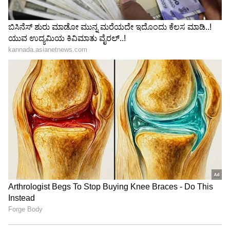
"ರಾಜಕೀಯ ಬೇಡ, ಸಿನಿಮಾನೇ ಪ್ರಾಣ":
ಕನಕೋತ್ಸವದಲ್ಲಿ ರಿಷಬ್ ಶೆಟ್ಟಿ | Rishab
Shetty speech | Suvarna News
ಶೇ.50 ರಿಂದ ಶೇ.18 ಕ್ಕೆ TAX ಇಳಿಕೆ: ಮೋದಿ-
ಟ್ರಂಪ್ ಐತಿಹಾಸಿಕ ಒಪ್ಪಂದ | India US
Trade Deal | Party Rounds