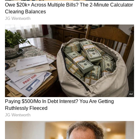
ಕಂಡಿತು. ಇದರೊಂದಿಗೆ ಭಾರತಕ್ಕೆ ಗೆಲ್ಲಲು ಕೇವಲ 147
ರನ್‌ಗಳ ಸಾಧಾರಣ ಗುರಿ ನೀಡಿತ್ತು. ಏಜಾಜ್ ಪಟೇಲ್ ಹಾಗೂ
ಗ್ಲೆನ್ ಫಿಲಿಫ್ಸ್ ಮಾರಕ ಸ್ಪಿನ್ ದಾಳಿಗೆ ತಡಬಡಾಯಿಸಿದ ಟೀಂ
ಇಂಡಿಯಾ 121 ರನ್‌ಗಳಿಗೆ ಆಲೌಟ್ ಆಗುವ ಮೂಲಕ ಕಿವೀಸ್
ಎದುರು ಮೂರನೇ ಟೆಸ್ಟ್‌ನಲ್ಲೂ ಮುಖಭಂಗ ಅನುಭವಿಸಿತು.
IPL Final: ಧೋನಿ, ರೋಹಿತ್‌
Breaking: ಇತಿಹಾಸ ಸೃಷ್ಟಿಸಿದ
ಶರ್ಮ ಮೀರಿ ನಿಂತ ರಜತ್‌
ರಾಯಲ್ ಚಾಲೆಂಜರ್ಸ್: ಈ
ಪಟೀದಾರ್‌, ದಾಖಲೆಗಳೊಂದಿಗೆ
ಸಲನೂ ಕಪ್ ನಮ್ದೆ ಎಂದ RCB;
2ನೇ ಬಾರಿ ಚಾಂಪಿಯನ್‌ ಆದ
ಸತತ 2ನೇ ಬಾರಿ ಬೆಂಗ್ಳೂರಿಗೆ
ಆರ್‌ಸಿಬಿ!
ಐಪಿಎಲ್ ಟ್ರೋಫಿ