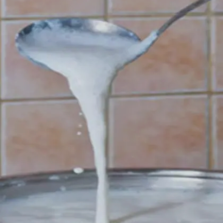
ರಸ ಹೊರಬರುತ್ತದೆ.