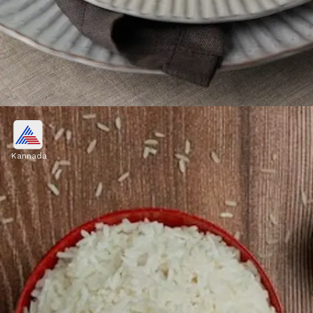
ಉಳಿದ ಪನೀರ್ ತಾಜಾವಾಗಿಡುವ ವಿಧಾನ
Kannada
ಪನೀರ್ ಅನ್ನು ತಾಜಾವಾಗಿಡಲು ಗಾಳಿಯಾಡದ ಡಬ್ಬದಲ್ಲಿ
ನೀರು ತುಂಬಿಸಿ ಅದರಲ್ಲಿ ಮುಳುಗಿಸಿಟ್ಟರೆ ಅದನ್ನು
ದೀರ್ಘಕಾಲ ತಾಜಾವಾಗಿಡಬಹುದು.