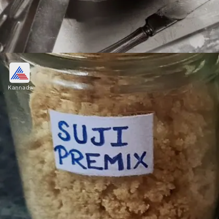
ಬಾಣಲೆಯಲ್ಲಿನ ಕೊಬ್ಬು ನಿವಾರಿಸುವ ಹ್ಯಾಕ್
Kannada
ಈ ಸಮಸ್ಯೆ ಬಹುತಃ ಎಲ್ಲಾ ಮಹಿಳೆಯರಿಗೂ ಇರುತ್ತದೆ.
ಬಾಣಲೆಯ ಕೊಬ್ಬನ್ನು ತೆಗೆದುಹಾಕಲು ಬಿಸಿ ನೀರಿನಲ್ಲಿ ಸ್ವಲ್ಪ
ಉಪ್ಪು ಮತ್ತು ಅಡಿಗೆ ಸೋಡಾ ಹಾಕುವುದರಿಂದ ಹಠಮಾರಿ
ಕೊಬ್ಬು ಕಡಿಮೆಯಾಗುತ್ತದೆ.