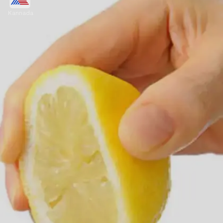
ಉಪಾಯಗಳು
Kannada
ಪೂರಿ, ಪಕೋಡ ಅಥವಾ ಇತರ ವಸ್ತುಗಳನ್ನು ಹುರಿಯುವಾಗ
ಎಣ್ಣೆಯಲ್ಲಿ ಸ್ವಲ್ಪ ನೀರು ಬಿದ್ದರೆ ಎಣ್ಣೆ ಚಿಮ್ಮುತ್ತದೆ. ಇದನ್ನು
ತಪ್ಪಿಸಲು ಪ್ಯಾನ್‌ನಲ್ಲಿ ಒಂದು ಚಿಟಿಕೆ ಉಪ್ಪು ಹಾಕಿ. ಇದರಿಂದ
ಎಣ್ಣೆ ಚಿಮ್ಮುವುದಿಲ್ಲ.