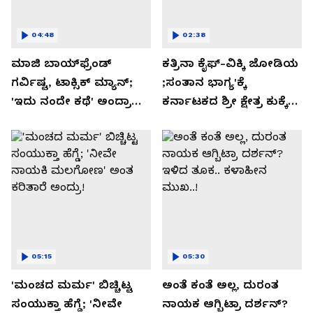
04:48
02:38
ಮಾಜಿ ಬಾಯ್‌ಫ್ರೆಂಡ್
ಕತ್ರಿನಾ ಕೈಫ್-ವಿಕ್ಕಿ ಜೋಡಿಯ
ಗರ್ವಿಷ್ಟ, ಟಾಕ್ಸಿಕ್ ಮ್ಯಾನ್;
;ಸಂತಾನ ಭಾಗ್ಯ'ಕ್ಕೆ
'ಇದು ನಂದೇ ಕಥೆ' ಅಂದ್ರಾ
ಕರ್ನಾಟಕದ ಶ್ರೀ ಕ್ಷೇತ್ರ ಕುಕ್ಕೆ
-ಗರ್ಲ್‌ಫ್ರೆಂಡ್- ರಶ್ಮಿಕಾ
ಸುಬ್ರಮಣ್ಯದ ನಂಟು!
ಮಂದಣ್ಣ?
05:15
05:30
'ಮಂಚದ ಮರ್ಮ' ಬಿಚ್ಚಿಟ್ಟ
ಅಂತೆ ಕಂತೆ ಅಲ್ಲ, ದುರಂತ
ಸಂಯುಕ್ತಾ ಹೆಗ್ಡೆ; 'ನೀವೇ
ನಾಯಕ ಆಗ್ಬಿಟ್ರಾ ದರ್ಶನ್?