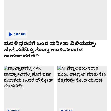
18:40
ಮರಳಿ ಧರಣಿಗೆ ಬಂದ ಸುನೀತಾ ವಿಲಿಯಮ್ಸ್:
ಹೇಗೆ ನಡೆದಿತ್ತು ಗೊತ್ತಾ ಊಹಿಸಲಾಗದ
ಕಾರ್ಯಾಚರಣೆ?
08:41
19:29