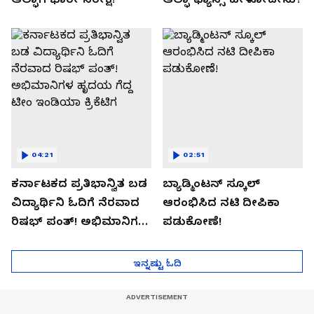
04:21
02:51
ಕರ್ನಾಟಕದ ಪ್ರತಿಭಾನ್ವಿತ ಬಡ
ಬ್ಯಾಡ್ಮಿಂಟನ್ ಸ್ಕೂಲ್​
ವಿದ್ಯಾರ್ಥಿನಿ ಓದಿಗೆ ನೆರವಾದ
ಆರಂಭಿಸಿದ ನಟಿ ದೀಪಿಕಾ
ರಿಷಭ್ ಪಂತ್! ಅಭಿಮಾನಿಗಳ
ಪಡುಕೋಣೆ!
ಹೃದಯ ಗೆದ್ದ ಟೀಂ ಇಂಡಿಯಾ
ಕ್ರಿಕೆಟಿಗ
ಇನ್ನಷ್ಟು ಓದಿ