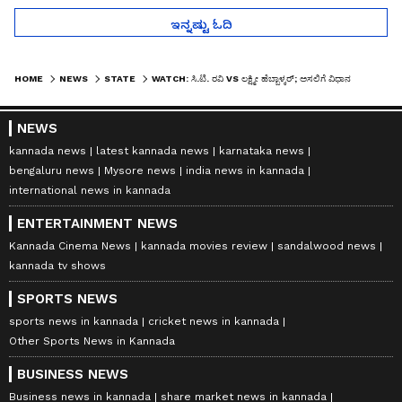
ಇನ್ನಷ್ಟು ಓದಿ
HOME
NEWS
STATE
WATCH: ಸಿ.ಟಿ. ರವಿ VS ಲಕ್ಷ್ಮೀ ಹೆಬ್ಬಾಳ್ಕರ್; ಅಸಲಿಗೆ ವಿಧಾನ ಪರಿಷತ್‌ನಲ್ಲಿ ನಡೆದಿದ್ದೇನು?
NEWS
kannada news
latest kannada news
karnataka news
bengaluru news
Mysore news
india news in kannada
international news in kannada
ENTERTAINMENT NEWS
Kannada Cinema News
kannada movies review
sandalwood news
kannada tv shows
SPORTS NEWS
sports news in kannada
cricket news in kannada
Other Sports News in Kannada
BUSINESS NEWS
Business news in kannada
share market news in kannada