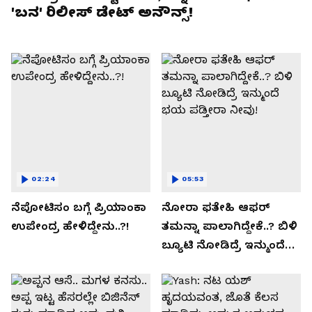
'ಬನ' ರಿಲೀಸ್ ಡೇಟ್ ಅನೌನ್ಸ್!
02:24
05:53
ನೆಪೋಟಿಸಂ ಬಗ್ಗೆ ಪ್ರಿಯಾಂಕಾ
ನೋರಾ ಫತೇಹಿ ಆಫರ್​
ಉಪೇಂದ್ರ ಹೇಳಿದ್ದೇನು..?!
ತಮನ್ನಾ ಪಾಲಾಗಿದ್ದೇಕೆ..? ಬಿಳಿ
ಬ್ಯೂಟಿ ನೋಡಿದ್ರೆ ಇನ್ಮುಂದೆ
ಭಯ ಪಡ್ತೀರಾ ನೀವು!