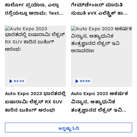
ಕಾರ್ಲೋ ಪ್ರಯಾಣ, ಎಲ್ಲಾ
ಗೇಮ್‌ಚೇಂಜರ್ ಮಾರುತಿ
ರಸ್ತೆಯಲ್ಲೂ ಆರಾಮ; Test
ಸುಜುಕಿ eVX ಎಲೆಕ್ಟ್ರಿಕ್ ಕಾರು
Drive Review!
ಅನಾವರಣ!
02:23
03:06
Auto Expo 2023 ಭಾರತದಲ್ಲಿ
Auto Expo 2023 ಆಕರ್ಷಕ
ಐಷಾರಾಮಿ ಲೆಕ್ಸಸ್ RX SUV
ವಿನ್ಯಾಸ, ಅತ್ಯಾಧುನಿಕ
ಕಾರಿನ ಬುಕಿಂಗ್ ಆರಂಭ!
ತಂತ್ರಜ್ಞಾನದ ಲೆಕ್ಸಸ್ ಇವಿ
ಅನಾವರಣ!
ಇನ್ನಷ್ಟು ಓದಿ