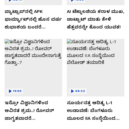
ವ್ಯಾಟ್ಸಾಪ್‌ನಲ್ಲಿ APK
AI ಟೆಕ್ನಾಲಜಿಯ ಕರಾಳ ಮುಖ,
ಫಾರ್ಮ್ಯಾಟ್‌ನಲ್ಲಿ ಹೊಸ ವರ್ಷ
ಚಾಟ್ಬಾಟ್ ಮಾತು ಕೇಳಿ
ಶುಭಾಶಯ ಬಂದರೆ
ಹೆತ್ತವರನ್ನೇ ಕೊಂದ ಯುವಕ!
ಡೌನ್ಲೋಡ್ ಮಾಡಬೇಡಿ!
19:30
06:22
ಇಸ್ರೋ ವಿಜ್ಞಾನಿಗಳಿಂದ
ಸೂರ್ಯನತ್ತ ಆದಿತ್ಯ L-1
ಅವಿರತ ಶ್ರಮ..! ರೋವರ್
ಉಡಾವಣೆ: ಬೆಂಗಳೂರು
ಜಾಗೃತವಾದರೆ
ಮೂಲದ IIA ಸಂಸ್ಥೆಯಿಂದ
ಮುಂದೇನಾಗುತ್ತೆ ಗೊತ್ತಾ..?
ಪೆಲೋಡ್‌ ತಯಾರಿಕೆ