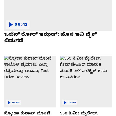
06:42
ಒಬೆನ್ ರೋರ್ ಇಝಡ್: ಹೊಸ ಇವಿ ಬೈಕ್
ಬಿಡುಗಡೆ
16:54
04:48
ಸ್ಕೋಡಾ ಕುಶಾಖ್ ಮೊಂಟೆ
550 ಕಿ.ಮೀ ಮೈಲೇಜ್,