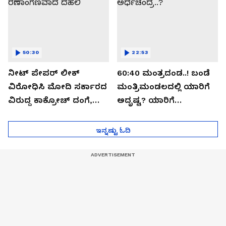
50:30
22:53
ನೀಟ್ ಪೇಪರ್ ಲೀಕ್
60:40 ಮಂತ್ರದಂಡ..! ಬಂಡೆ
ವಿರೋಧಿಸಿ ಮೋದಿ ಸರ್ಕಾರದ
ಮಂತ್ರಿಮಂಡಲದಲ್ಲಿ ಯಾರಿಗೆ
ವಿರುದ್ದ ಕಾಕ್ರೋಚ್ ದಂಗೆ,
ಅದೃಷ್ಟ? ಯಾರಿಗೆ
ರಣಾಂಗಣವಾದ ದೆಹಲಿ
ಅರ್ಧಚಂದ್ರ..?
ಇನ್ನಷ್ಟು ಓದಿ