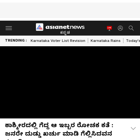
ಕನ್ನಡ
TRENDING :
Karnataka Voter List Revision
Karnataka Rains
Today'
ಕಾಶ್ಮೀರದಲ್ಲಿ ಗೆದ್ದ ಆ ಇಬ್ಬರ ರೋಚಕ ಕತೆ :
ಜನರೇ ದುಡ್ಡು ಖರ್ಚು ಮಾಡಿ ಗೆಲ್ಲಿಸಿದವನ