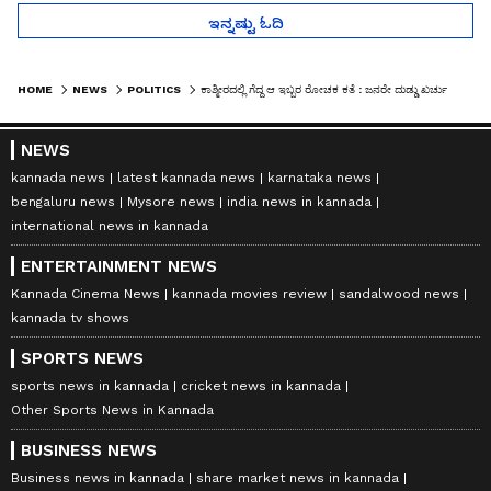
ಇನ್ನಷ್ಟು ಓದಿ
HOME
NEWS
POLITICS
ಕಾಶ್ಮೀರದಲ್ಲಿ ಗೆದ್ದ ಆ ಇಬ್ಬರ ರೋಚಕ ಕತೆ : ಜನರೇ ದುಡ್ಡು ಖರ್ಚು ಮಾಡಿ ಗೆಲ್ಲಿಸಿದವನ ಕಹಾನಿ
NEWS
kannada news
latest kannada news
karnataka news
bengaluru news
Mysore news
india news in kannada
international news in kannada
ENTERTAINMENT NEWS
Kannada Cinema News
kannada movies review
sandalwood news
kannada tv shows
SPORTS NEWS
sports news in kannada
cricket news in kannada
Other Sports News in Kannada
BUSINESS NEWS
Business news in kannada
share market news in kannada