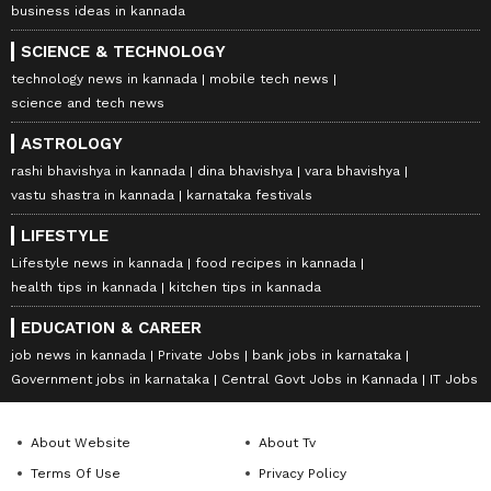
business ideas in kannada
SCIENCE & TECHNOLOGY
technology news in kannada
mobile tech news
science and tech news
ASTROLOGY
rashi bhavishya in kannada
dina bhavishya
vara bhavishya
vastu shastra in kannada
karnataka festivals
LIFESTYLE
Lifestyle news in kannada
food recipes in kannada
health tips in kannada
kitchen tips in kannada
EDUCATION & CAREER
job news in kannada
Private Jobs
bank jobs in karnataka
Government jobs in karnataka
Central Govt Jobs in Kannada
IT Jobs
About Website
About Tv
Terms Of Use
Privacy Policy