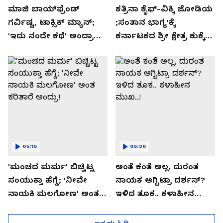
ಮಾಜಿ ಬಾಯ್‌ಫ್ರೆಂಡ್
ಕತ್ರಿನಾ ಕೈಫ್-ವಿಕ್ಕಿ ಜೋಡಿಯ
ಗರ್ವಿಷ್ಟ, ಟಾಕ್ಸಿಕ್ ಮ್ಯಾನ್;
;ಸಂತಾನ ಭಾಗ್ಯ'ಕ್ಕೆ
'ಇದು ನಂದೇ ಕಥೆ' ಅಂದ್ರಾ
ಕರ್ನಾಟಕದ ಶ್ರೀ ಕ್ಷೇತ್ರ ಕುಕ್ಕೆ
-ಗರ್ಲ್‌ಫ್ರೆಂಡ್- ರಶ್ಮಿಕಾ
ಸುಬ್ರಮಣ್ಯದ ನಂಟು!
ಮಂದಣ್ಣ?
05:15
05:30
'ಮಂಚದ ಮರ್ಮ' ಬಿಚ್ಚಿಟ್ಟ
ಅಂತೆ ಕಂತೆ ಅಲ್ಲ, ದುರಂತ
ಸಂಯುಕ್ತಾ ಹೆಗ್ಡೆ; 'ನೀವೇ
ನಾಯಕ ಆಗ್ಬಿಟ್ರಾ ದರ್ಶನ್?
ನಾಯಕಿ ಮಲಗೋಣ' ಅಂತ
ಇಳಿದ ತೂಕ.. ಕಳಾಹೀನ
ಕರಿತಾರೆ ಅಂದ್ರು!
ಮುಖ..!
ಇನ್ನಷ್ಟು ಓದಿ