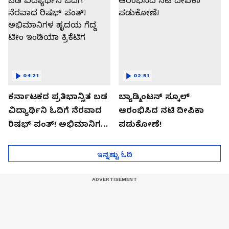
04:21
02:51
ಕರ್ನಾಟಕದ ಪ್ರತಿಭಾನ್ವಿತ ಬಡ
ಬ್ಯಾಡ್ಮಿಂಟನ್ ಸ್ಕೂಲ್​
ವಿದ್ಯಾರ್ಥಿನಿ ಓದಿಗೆ ನೆರವಾದ
ಆರಂಭಿಸಿದ ನಟಿ ದೀಪಿಕಾ
ರಿಷಭ್ ಪಂತ್! ಅಭಿಮಾನಿಗಳ
ಪಡುಕೋಣೆ!
ಹೃದಯ ಗೆದ್ದ ಟೀಂ ಇಂಡಿಯಾ
ಕ್ರಿಕೆಟಿಗ
ಇನ್ನಷ್ಟು ಓದಿ