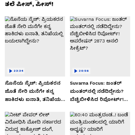
ತಲೆ ಪೀಸ್, ಪೀಸ್!
23:34
20:56
ಸೊಸೆಯ ಸ್ಕೆಚ್: ಪ್ರಿಯಕರನ
Suvarna Focus: ಜಂತರ್
ಜೊತೆ ಸೇರಿ ಮನೆಗೇ ಕನ್ನ
ಮಂತರ್‌ನಲ್ಲಿ ನಡೆದಿದ್ದೇನು?
ಹಾಕಿದಳು ಐನಾತಿ, ತನಿಖೆಯಲ್ಲಿ
ಬೆಚ್ಚಿಬೀಳಿಸಿದ ರಿಪೋರ್ಟ್!
ಬಯಲಾಗಿದ್ದೇನು?
ಆಪರೇಷನ್ 2873 ಅಸಲಿ
ಸೀಕ್ರೆಟ್?