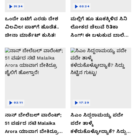
31:34
03:24
ಒಂದೇ ಏಟಿಗೆ ಎರಡು ದೇಶ
ಮಲ್ಲಿಗೆ ಹೂ ತೂಕಕ್ಕಿಳಿದ ಸಿನಿ
ವಿಲವಿಲ! ಪಾಕ್​​ಗೆ ಹೊಡೆತ..
ಲೋಕದ ಚೆಲುವೆ ರಿತಿಕಾ
ಚೀನಾ ಮಾರ್ಕೆಟ್​ ಕುಸಿತ!
ಸಿಂಗ್!‌ ಈ ಬಳುಕುವ ಬಾಲೆ
ಸೀಕ್ರೇಟ್‌ ಏನು?
02:11
17:29
ನಾನ್ ಬೇಲೆಬಲ್ ವಾರೆಂಟ್;
ಸಿಎಂ ಸಿದ್ದರಾಮಯ್ಯ ಪದೇ
51 ವರ್ಷದ ನಟಿ Malaika
ಪದೇ ತಾಳ್ಮೆ
Arora ಯಾವಾಗ ಬೇಕಿದ್ರೂ
ಕಳೆದುಕೊಳ್ಳೋದ್ಯಾಕೆ? ಸಿದ್ದು