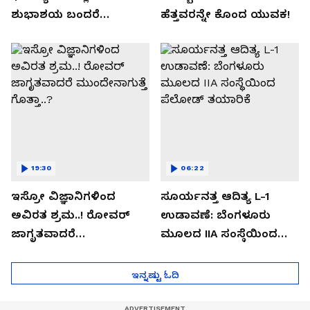
ಶುಭಾಶಯ ಬಂದರೆ
ಹೆತ್ತವರನ್ನೇ ಕೊಂದ ಯುವಕ!
ಡೌನ್ಲೋಡ್ ಮಾಡಬೇಡಿ!
19:30
06:22
ಇಸ್ರೋ ವಿಜ್ಞಾನಿಗಳಿಂದ
ಸೂರ್ಯನತ್ತ ಆದಿತ್ಯ L-1
ಅವಿರತ ಶ್ರಮ..! ರೋವರ್
ಉಡಾವಣೆ: ಬೆಂಗಳೂರು
ಜಾಗೃತವಾದರೆ
ಮೂಲದ IIA ಸಂಸ್ಥೆಯಿಂದ
ಮುಂದೇನಾಗುತ್ತೆ ಗೊತ್ತಾ..?
ಪೆಲೋಡ್‌ ತಯಾರಿಕೆ
ಇನ್ನಷ್ಟು ಓದಿ