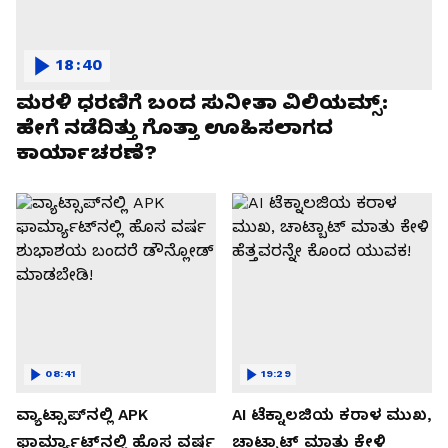
18:40
ಮರಳಿ ಧರಣಿಗೆ ಬಂದ ಸುನೀತಾ ವಿಲಿಯಮ್ಸ್:
ಹೇಗೆ ನಡೆದಿತ್ತು ಗೊತ್ತಾ ಊಹಿಸಲಾಗದ
ಕಾರ್ಯಾಚರಣೆ?
08:41
19:29
ವ್ಯಾಟ್ಸಾಪ್‌ನಲ್ಲಿ APK
AI ಟೆಕ್ನಾಲಜಿಯ ಕರಾಳ ಮುಖ,
ಫಾರ್ಮ್ಯಾಟ್‌ನಲ್ಲಿ ಹೊಸ ವರ್ಷ
ಚಾಟ್ಬಾಟ್ ಮಾತು ಕೇಳಿ