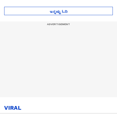
ಜೈಲಿಗೆ ಹೋಗ್ತಾರೆ!
ಸಿಟ್ಟಿನ ಗುಟ್ಟು!
ಇನ್ನಷ್ಟು ಓದಿ
VIRAL