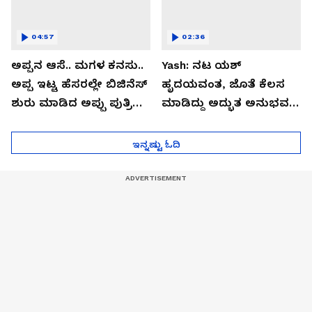
04:57
02:36
ಅಪ್ಪನ ಆಸೆ.. ಮಗಳ ಕನಸು..
Yash: ನಟ ಯಶ್​
ಅಪ್ಪ ಇಟ್ಟ ಹೆಸರಲ್ಲೇ ಬಿಜಿನೆಸ್​
ಹೃದಯವಂತ, ಜೊತೆ ಕೆಲಸ
ಶುರು ಮಾಡಿದ ಅಪ್ಪು ಪುತ್ರಿ
ಮಾಡಿದ್ದು ಅದ್ಭುತ ಅನುಭವ:
ವಂದಿತಾ..!
ತಾರಾ ಸುತಾರಿಯಾ
ಇನ್ನಷ್ಟು ಓದಿ