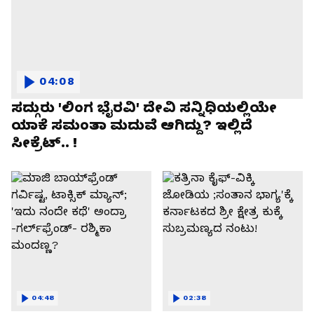
04:08
ಸದ್ಗುರು 'ಲಿಂಗ ಭೈರವಿ' ದೇವಿ ಸನ್ನಿಧಿಯಲ್ಲಿಯೇ
ಯಾಕೆ ಸಮಂತಾ ಮದುವೆ ಆಗಿದ್ದು? ಇಲ್ಲಿದೆ
ಸೀಕ್ರೆಟ್.. !
04:48
02:38