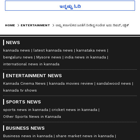
ಇನ್ನಷ್ಟು ಓದಿ
HOME
ENTERTAINMENT
ಅಪ್ಪು ಕರ್ನಾಟಕದ ಜನತೆಗೆ ನೀಡಿದ್ದ ಸಂದೇಶ ಇದು: ರಿಷಬ್‌, ರಕ್ಷಿತ್‌
NEWS
kannada news
latest kannada news
karnataka news
bengaluru news
Mysore news
india news in kannada
international news in kannada
ENTERTAINMENT NEWS
Kannada Cinema News
kannada movies review
sandalwood news
kannada tv shows
SPORTS NEWS
sports news in kannada
cricket news in kannada
Other Sports News in Kannada
BUSINESS NEWS
Business news in kannada
share market news in kannada