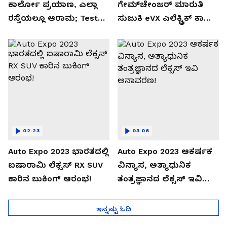
ಕಾರ್ಲೋ ಪ್ರಯಾಣ, ಎಲ್ಲಾ
ಗೇಮ್‌ಚೇಂಜರ್ ಮಾರುತಿ
ರಸ್ತೆಯಲ್ಲೂ ಆರಾಮ; Test
ಸುಜುಕಿ eVX ಎಲೆಕ್ಟ್ರಿಕ್ ಕಾರು
Drive Review!
ಅನಾವರಣ!
02:23
03:06
Auto Expo 2023 ಭಾರತದಲ್ಲಿ
Auto Expo 2023 ಆಕರ್ಷಕ
ಐಷಾರಾಮಿ ಲೆಕ್ಸಸ್ RX SUV
ವಿನ್ಯಾಸ, ಅತ್ಯಾಧುನಿಕ
ಕಾರಿನ ಬುಕಿಂಗ್ ಆರಂಭ!
ತಂತ್ರಜ್ಞಾನದ ಲೆಕ್ಸಸ್ ಇವಿ
ಅನಾವರಣ!
ಇನ್ನಷ್ಟು ಓದಿ