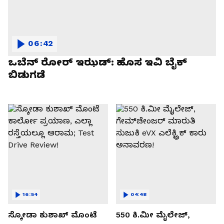
06:42
ಒಬೆನ್ ರೋರ್ ಇಝಡ್: ಹೊಸ ಇವಿ ಬೈಕ್
ಬಿಡುಗಡೆ
16:54
04:48
ಸ್ಕೋಡಾ ಕುಶಾಖ್ ಮೊಂಟೆ
550 ಕಿ.ಮೀ ಮೈಲೇಜ್,