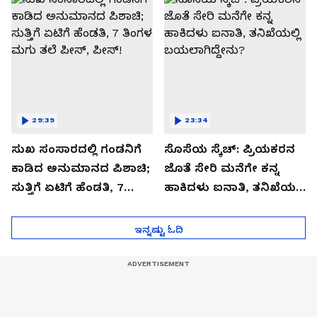
29:39
23:34
ಸುಖ ಸಂಸಾರದಲ್ಲಿ ಗಂಡನಿಗೆ
ಸೊಸೆಯ ಸ್ಕೆಚ್: ಪ್ರಿಯಕರನ
ಕಾಡಿದ ಅನುಮಾನದ ಪಿಶಾಚಿ;
ಜೊತೆ ಸೇರಿ ಮನೆಗೇ ಕನ್ನ
ಸುತ್ತಿಗೆ ಏಟಿಗೆ ಹೆಂಡತಿ, 7
ಹಾಕಿದಳು ಐನಾತಿ, ತನಿಖೆಯಲ್ಲಿ
ತಿಂಗಳ ಮಗು ತಲೆ ಪೀಸ್,
ಬಯಲಾಗಿದ್ದೇನು?
ಪೀಸ್!
ಇನ್ನಷ್ಟು ಓದಿ