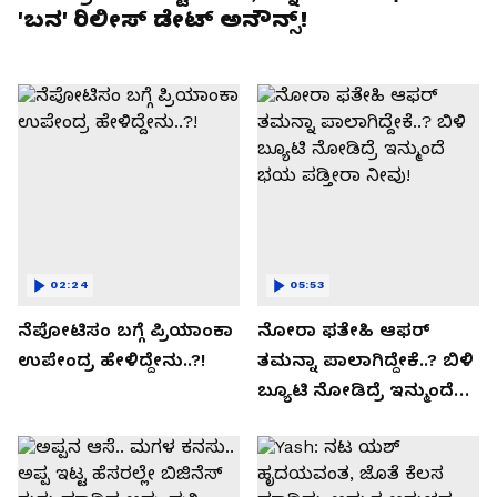
'ಬನ' ರಿಲೀಸ್ ಡೇಟ್ ಅನೌನ್ಸ್!
02:24
05:53
ನೆಪೋಟಿಸಂ ಬಗ್ಗೆ ಪ್ರಿಯಾಂಕಾ
ನೋರಾ ಫತೇಹಿ ಆಫರ್​
ಉಪೇಂದ್ರ ಹೇಳಿದ್ದೇನು..?!
ತಮನ್ನಾ ಪಾಲಾಗಿದ್ದೇಕೆ..? ಬಿಳಿ
ಬ್ಯೂಟಿ ನೋಡಿದ್ರೆ ಇನ್ಮುಂದೆ
ಭಯ ಪಡ್ತೀರಾ ನೀವು!