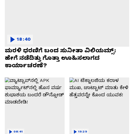
18:40
ಮರಳಿ ಧರಣಿಗೆ ಬಂದ ಸುನೀತಾ ವಿಲಿಯಮ್ಸ್:
ಹೇಗೆ ನಡೆದಿತ್ತು ಗೊತ್ತಾ ಊಹಿಸಲಾಗದ
ಕಾರ್ಯಾಚರಣೆ?
08:41
19:29