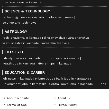
business ideas in kannada
SCIENCE & TECHNOLOGY
technology news in kannada
mobile tech news
science and tech news
ASTROLOGY
rashi bhavishya in kannada
dina bhavishya
vara bhavishya
vastu shastra in kannada
karnataka festivals
LIFESTYLE
Lifestyle news in kannada
food recipes in kannada
health tips in kannada
kitchen tips in kannada
EDUCATION & CAREER
job news in kannada
Private Jobs
bank jobs in karnataka
Government jobs in karnataka
Central Govt Jobs in Kannada
IT Jobs
About Website
About Tv
Terms Of Use
Privacy Policy