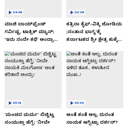
04:48
02:38
ಮಾಜಿ ಬಾಯ್‌ಫ್ರೆಂಡ್
ಕತ್ರಿನಾ ಕೈಫ್-ವಿಕ್ಕಿ ಜೋಡಿಯ
ಗರ್ವಿಷ್ಟ, ಟಾಕ್ಸಿಕ್ ಮ್ಯಾನ್;
;ಸಂತಾನ ಭಾಗ್ಯ'ಕ್ಕೆ
'ಇದು ನಂದೇ ಕಥೆ' ಅಂದ್ರಾ
ಕರ್ನಾಟಕದ ಶ್ರೀ ಕ್ಷೇತ್ರ ಕುಕ್ಕೆ
-ಗರ್ಲ್‌ಫ್ರೆಂಡ್- ರಶ್ಮಿಕಾ
ಸುಬ್ರಮಣ್ಯದ ನಂಟು!
ಮಂದಣ್ಣ?
05:15
05:30
'ಮಂಚದ ಮರ್ಮ' ಬಿಚ್ಚಿಟ್ಟ
ಅಂತೆ ಕಂತೆ ಅಲ್ಲ, ದುರಂತ
ಸಂಯುಕ್ತಾ ಹೆಗ್ಡೆ; 'ನೀವೇ
ನಾಯಕ ಆಗ್ಬಿಟ್ರಾ ದರ್ಶನ್?