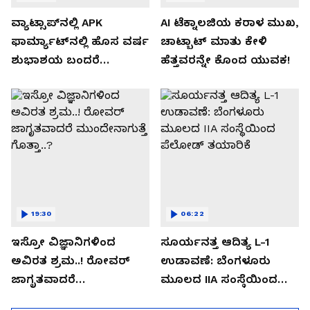
ವ್ಯಾಟ್ಸಾಪ್‌ನಲ್ಲಿ APK
AI ಟೆಕ್ನಾಲಜಿಯ ಕರಾಳ ಮುಖ,
ಫಾರ್ಮ್ಯಾಟ್‌ನಲ್ಲಿ ಹೊಸ ವರ್ಷ
ಚಾಟ್ಬಾಟ್ ಮಾತು ಕೇಳಿ
ಶುಭಾಶಯ ಬಂದರೆ
ಹೆತ್ತವರನ್ನೇ ಕೊಂದ ಯುವಕ!
ಡೌನ್ಲೋಡ್ ಮಾಡಬೇಡಿ!
19:30
06:22
ಇಸ್ರೋ ವಿಜ್ಞಾನಿಗಳಿಂದ
ಸೂರ್ಯನತ್ತ ಆದಿತ್ಯ L-1
ಅವಿರತ ಶ್ರಮ..! ರೋವರ್
ಉಡಾವಣೆ: ಬೆಂಗಳೂರು
ಜಾಗೃತವಾದರೆ
ಮೂಲದ IIA ಸಂಸ್ಥೆಯಿಂದ
ಮುಂದೇನಾಗುತ್ತೆ ಗೊತ್ತಾ..?
ಪೆಲೋಡ್‌ ತಯಾರಿಕೆ