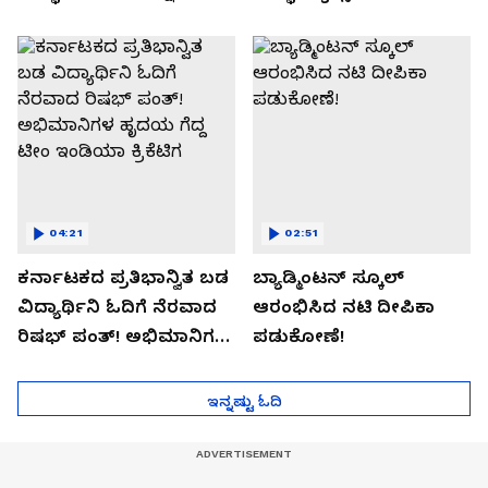
04:21
02:51
ಕರ್ನಾಟಕದ ಪ್ರತಿಭಾನ್ವಿತ ಬಡ
ಬ್ಯಾಡ್ಮಿಂಟನ್ ಸ್ಕೂಲ್​
ವಿದ್ಯಾರ್ಥಿನಿ ಓದಿಗೆ ನೆರವಾದ
ಆರಂಭಿಸಿದ ನಟಿ ದೀಪಿಕಾ
ರಿಷಭ್ ಪಂತ್! ಅಭಿಮಾನಿಗಳ
ಪಡುಕೋಣೆ!
ಹೃದಯ ಗೆದ್ದ ಟೀಂ ಇಂಡಿಯಾ
ಕ್ರಿಕೆಟಿಗ
ಇನ್ನಷ್ಟು ಓದಿ