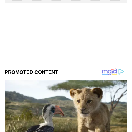
Kannadaprabha News
KN
1967ರ ನವೆಂಬರ್ 4ರಂದು ಆರಂಭವಾದ ಕನ್ನಡಪ್ರಭ ಕನ್ನಡ
ಪತ್ರಿಕೋದ್ಯಮದಲ್ಲಿಯೇ ವಿಶೇಷ ಛಾಪು ಮೂಡಿಸಿದ ಕನ್ನಡ ದಿನ
ಪತ್ರಿಕೆ. ದೇಶ, ವಿದೇಶ, ವಾಣಿಜ್ಯ, ಕ್ರೀಡೆ, ಮನೋರಂಜನೆ ಸೇರಿ
ವೈವಿಧ್ಯಮಯ ಸುದ್ದಿಗಳ ಹೂರಣ ಹೊತ್ತು ತರುವ ಕನ್ನಡಪ್ರಭ,
ಟೆನಿಸ್
ಕನ್ನಡಿಗರ ಅಸ್ಮಿತೆಯ ಸಂಕೇತ. ಸದಾ ಕರುನಾಡು, ನುಡಿ, ಸಂಸ್ಕೃತಿ
ಕಾರ್ಲೋಸ್ ಅಲ್ಕರಾಜ್
ಪರ ಧ್ವನಿ ಎತ್ತುವ ಕನ್ನಡಪ್ರಭ ದಿನ ಪತ್ರಿಕೆಯಲ್ಲಿ ಪ್ರಕಟಗೊಳ್ಳುವ
ಸುದ್ದಿಗಳು ಸುವರ್ಣ ನ್ಯೂಸ್ ವೆಬ್‌ಸೈಟಲ್ಲೂ ಲಭ್ಯ.
ಭಾರತದ ಸುಮಿತ್ ನಗಾಲ್ ಸಿಂಗಲ್ ಬಳಿಕ ಪುರುಷರ
ಡಬಲ್ಸ್‌ನಲ್ಲೂ ಮೊದಲ ಸುತ್ತಿನಲ್ಲೇ ಸೋತು ಟೂರ್ನಿ ಯಿಂದ
ಹೊರಬಿದ್ದರು.ಸರ್ಬಿಯಾದ ಡುಸಾನ್ ಲಜೊವಿಚ್ ಜೊತೆಗೂಡಿ
ಕಣಕ್ಕಿಳಿದಿದ್ದ ನಗಾಲ್, ಸ್ಪೇನ್‌ನ ಮುನಾ‌ - ಪೆಡೊ ಮಾಟಿನೆಜ್
ವಿರುದ್ಧ 2-6, 2-6ರಲ್ಲಿ ಸೋಲನುಭವಿಸಿದರು.