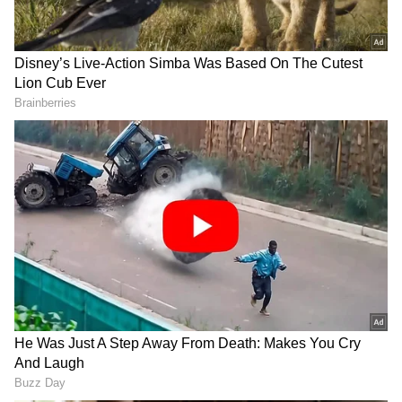
ಏಷ್ಯಾ ಡಬಲ್ಸ್‌ ಸ್ಕ್ವಾಶ್‌ ಕೂಟ ಇಂದಿನಿಂದ ಶುರು
DOWNLOAD APP
ಕ್ರಿಕೆಟ್ ಮತ್ತು ಕ್ರೀಡಾ ಜಗತ್ತಿನ (
Sports News in
Kannada
) ಕ್ಷಣಕ್ಷಣದ ಕನ್ನಡ ಸುದ್ದಿ ಅಪ್ಡೇಟ್‌ಗಳಿಗಾಗಿ
ಏಷ್ಯಾನೆಟ್ ಸುವರ್ಣ ನ್ಯೂಸ್‌ ಫಾಲೋ ಮಾಡಿ.
ಐಪಿಎಲ್
ಲೈವ್
ಸೇರಿದಂತೆ ಟೀಂ ಇಂಡಿಯಾದ ಬ್ರೇಕಿಂಗ್ ಸುದ್ದಿ
(
Cricket News in Kannada
), ವಿಶೇಷ ವರದಿಗಳು
ಮತ್ತು ನೇರ ಪ್ರಸಾರಗಳೊಂದಿಗೆ ಸಂಪೂರ್ಣ ಮಾಹಿತಿ
ನಿಮ್ಮ ಒಂದೇ ಕ್ಲಿಕ್‌ನಲ್ಲಿ ಲಭ್ಯ. ಏಷ್ಯಾನೆಟ್ ಸುವರ್ಣ
ನ್ಯೂಸ್ ಅಧಿಕೃತ ಆ್ಯಪ್ ಡೌನ್‌ಲೋಡ್ ಮಾಡಿ ಹಾಗೂ
ಎಲ್ಲಾ ಅಪ್‌ಡೇಟ್ ಗಳನ್ನು ಪಡೆಯಿರಿ.
ಜೊಹೊರ್‌(ಮಲೇಷ್ಯಾ): ಏಷ್ಯನ್‌ ಡಬಲ್ಸ್‌ ಸ್ಕ್ವಾಶ್‌