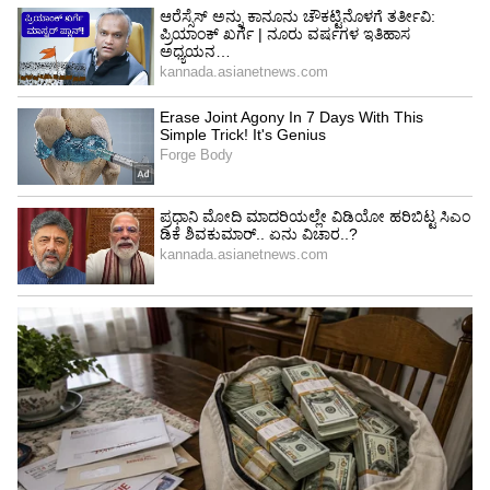
ಹೊಸ ಕೋಚ್‌ ಇನ್ನಷ್ಟೇ ನೇಮಕಗೊಳ್ಳಬೇಕಿದೆ.