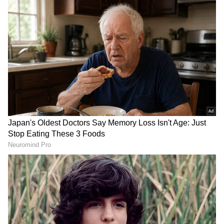
ಚಾಂಪಿಯನ್‌ಶಿಪ್‌ ಗುರುವಾರದಿಂದ ಇಲ್ಲಿ ಆರಂಭಗೊಳ್ಳಲಿದೆ.
ಅಭಯ್‌ ಸಿಂಗ್ ಹಾಗೂ ವೆಲವನ್‌ ಸೆಂಥಿಲ್‌ಕುಮಾರ್‌
ಪುರುಷರ ಡಬಲ್ಸ್‌ನಲ್ಲಿ ಸ್ಪರ್ಧಿಸಲಿದ್ದಾರೆ. ಅಭಯ್‌ ಮಿಶ್ರ
ಡಬಲ್ಸ್‌ನಲ್ಲೂ ಕಣಕ್ಕಿಳಿಯಲಿದ್ದು, ಅವರಿಗೆ ಅನುಭವಿ
ಆಟಗಾರ್ತಿ ಜೋಶ್ನಾ ಚಿನ್ನಪ್ಪ ಜೊತೆಯಾಗಲಿದ್ದಾರೆ. ಮಹಿಳಾ
ಡಬಲ್ಸ್‌ನಲ್ಲಿ ರಿತಿಕಾ ಸೀಲನ್ ಹಾಗೂ ಪೂಜಾ ಆರತಿ
ಸ್ಪರ್ಧಿಸಲಿದ್ದಾರೆ. ಕೂಟ ಭಾನುವಾರ ಕೊನೆಗೊಳ್ಳಲಿದೆ.
ಜು.27ರಿಂದ ಡುರಾಂಡ್ ಕಪ್‌ ಫುಟ್ಬಾಲ್‌ ಟೂರ್ನಿ
RECOMMENDED STORIES
ಕೋಲ್ಕತಾ: ಪ್ರತಿಷ್ಠಿತ ಡುರಾಂಡ್ ಕಪ್‌ ಫುಟ್ಬಾಲ್‌ ಟೂರ್ನಿಯ
133ನೇ ಆವೃತ್ತಿ ಜುಲೈ 27ರಂದು ಆರಂಭಗೊಳ್ಳಲಿದ್ದು,
ಕೋಲ್ಕತಾ, ಜಮ್ಶೇಡ್‌ಪುರ ಸೇರಿದಂತೆ ದೇಶದ ನಾಲ್ಕು
ನಗರಗಳು ಆತಿಥ್ಯ ವಹಿಸಲಿವೆ. ಈ ಬಾರಿ ಇಂಡಿಯನ್‌ ಸೂಪರ್‌
ಲೀಗ್‌, ಐ-ಲೀಗ್‌ನ ತಂಡಗಳು ಸೇರಿ ಒಟ್ಟು 24 ತಂಡಗಳು