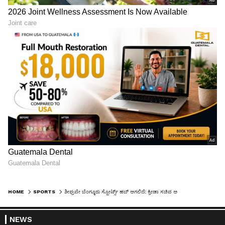
HOME
SPORTS
ಶೀಘ್ರವೇ ಬೆಂಗ್ಳೂರು ಸ್ಪೋರ್ಟ್ಸ್‌ ಹಬ್‌ ಆಗಲಿದೆ: ಕ್ರೀಡಾ ಸಚಿವ ಅನುರಾಗ್‌ ಠಾಕೂರ್
NEWS