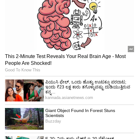
ಈ ವೇಳೆ ಭಾರತದ ದಿಗ್ಗಜ ಹಾಕಿ ಪಟುಗಳಾದ ಧನರಾಜ್‌
ಪಿಳ್ಳೈ, ಅರ್ಜುನ್‌ ಹಾಲಪ್ಪ, ಅಕಾಡೆಮಿ ಸಂಸ್ಥಾಪಕರಾದ
ಲಕನ್ನಾ ಯಶಿಕಾ, ಜೀವನ್‌ ಮಹದೇವನ್‌ ಸೇರಿದಂತೆ
ಪ್ರಮುಖರು ಹಾಜರಿದ್ದರು.