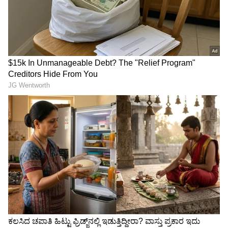
ಲೋಕಾರ್ಪಣೆಗೊಳಿಸಿದರು.
ವೈಭವ್ ಸೂರ್ಯವಂಶಿಗಾಗಿ
ಐಪಿಎಲ್‌ನಲ್ಲಿ ಚೆನ್ನೈ ಬೌಲರ್‌ಗಳ
ಧೋನಿ ತಂದಿದ್ದ ರೊಟೇಶನ್
ಚಚ್ಚಿಹಾಕಿದ್ದ ಪೌಲ್‌ ವಾಲ್ತಾಟಿ ಈಗ
ಪಾಲಿಸಿ ತರಲು ಸೂಚಿಸಿದ ಬಿಸಿಸಿಐ
ಎಲ್ಲಿದ್ದಾರೆ? ಏನ್‌ ಮಾಡ್ತಿದ್ದಾರೆ..
ಮಾಜಿ ಸೆಲೆಕ್ಷರ್
ಸರ್ಜಾಪುರ ಸಮೀಪ 2 ಎಕರೆ ಪ್ರದೇಶದಲ್ಲಿ