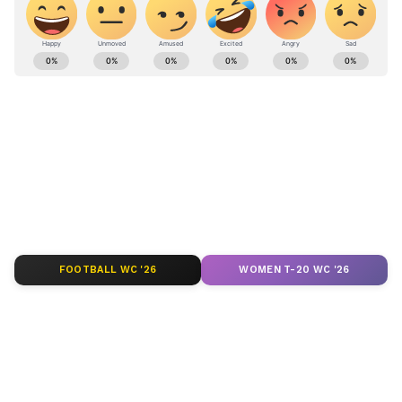
ಕ್ರಿಕೆಟ್ ಮತ್ತು ಕ್ರೀಡಾ ಜಗತ್ತಿನ (
Sports News in
Kannada
) ಕ್ಷಣಕ್ಷಣದ ಕನ್ನಡ ಸುದ್ದಿ ಅಪ್ಡೇಟ್‌ಗಳಿಗಾಗಿ
ಏಷ್ಯಾನೆಟ್ ಸುವರ್ಣ ನ್ಯೂಸ್‌ ಫಾಲೋ ಮಾಡಿ.
ಐಪಿಎಲ್
ಲೈವ್
ಸೇರಿದಂತೆ ಟೀಂ ಇಂಡಿಯಾದ ಬ್ರೇಕಿಂಗ್ ಸುದ್ದಿ
(
Cricket News in Kannada
), ವಿಶೇಷ ವರದಿಗಳು
ಮತ್ತು ನೇರ ಪ್ರಸಾರಗಳೊಂದಿಗೆ ಸಂಪೂರ್ಣ ಮಾಹಿತಿ
ನಿಮ್ಮ ಒಂದೇ ಕ್ಲಿಕ್‌ನಲ್ಲಿ ಲಭ್ಯ. ಏಷ್ಯಾನೆಟ್ ಸುವರ್ಣ
ನ್ಯೂಸ್ ಅಧಿಕೃತ ಆ್ಯಪ್ ಡೌನ್‌ಲೋಡ್ ಮಾಡಿ ಹಾಗೂ
ಎಲ್ಲಾ ಅಪ್‌ಡೇಟ್ ಗಳನ್ನು ಪಡೆಯಿರಿ.
FOOTBALL WC '26
WOMEN T-20 WC '26
ABOUT THE AUTHOR
Kannadaprabha News
KN
1967ರ ನವೆಂಬರ್ 4ರಂದು ಆರಂಭವಾದ ಕನ್ನಡಪ್ರಭ ಕನ್ನಡ
ಪತ್ರಿಕೋದ್ಯಮದಲ್ಲಿಯೇ ವಿಶೇಷ ಛಾಪು ಮೂಡಿಸಿದ ಕನ್ನಡ ದಿನ
ಪತ್ರಿಕೆ. ದೇಶ, ವಿದೇಶ, ವಾಣಿಜ್ಯ, ಕ್ರೀಡೆ, ಮನೋರಂಜನೆ ಸೇರಿ
ವೈವಿಧ್ಯಮಯ ಸುದ್ದಿಗಳ ಹೂರಣ ಹೊತ್ತು ತರುವ ಕನ್ನಡಪ್ರಭ,