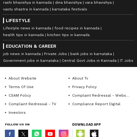
rashi bhavishya in kannada
dina bhavishya
vara bhavishya
vastu shastra in kannada
karnataka festivals
LIFESTYLE
Lifestyle news in kannada
food recipes in kannada
health tips in kannada
kitchen tips in kannada
EDUCATION & CAREER
job news in kannada
Private Jobs
bank jobs in karnataka
Government jobs in karnataka
Central Govt Jobs in Kannada
IT Jobs
About Website
About Tv
Terms Of Use
Privacy Policy
CSAM Policy
Complaint Redressal - Website
Complaint Redressal - TV
Compliance Report Digital
Investors
FOLLOW US ON
DOWNLOAD APP