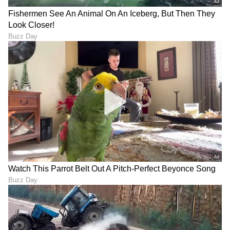
ಜಾಗತಿಕ ಬಾಹ್ಯಾಕಾಶ ಉದ್ಯಮದಲ್ಲಿ ಭಾರತ ಮುಖ್ಯ
ಶಕ್ತಿಯಾಗಿರುವುದನ್ನು ಇದು ಸಾರುತ್ತಿದೆ. ಪ್ರೋಬಾ-3ರ
ಪ್ರಮುಖ ವೈಶಿಷ್ಟ್ಯವೆಂದರೆ ಕಡಿಮೆ ವೆಚ್ಚದಲ್ಲಿ ಅದರ
ಉಡಾವಣೆ ನಡೆಯುವುದು. ಪ್ರೋಬಾ-3ರ ಅನ್ವೇಷಣೆಗಳು
ಭಾರತೀಯ ಸೌರ ಭೌತಶಾಸ್ತ್ರಜ್ಞರ ಅಧ್ಯಯನಕ್ಕೆ ಲಭ್ಯವಾಗುವ
ಸಾಧ್ಯತೆಗಳಿವೆ. ಈ ಯೋಜನೆಯ ವೈಜ್ಞಾನಿಕ ಗುರಿಗಳನ್ನು
ರೂಪಿಸುವ ಸಲುವಾಗಿ, ಭಾರತೀಯ ವಿಜ್ಞಾನಿಗಳೂ ಬೆಲ್ಲಿಯಂ
ವಿಜ್ಞಾನಿಗಳೊಡನೆ ಕಾರ್ಯಾಚರಿಸಿದ್ದಾರೆ. ಉಡಾವಣೆ
ಯಶಸ್ವಿಯಾದ ಬಳಿಕ, ಭಾರತ ಇಎಸ್‌ಎಯ ಪ್ರೋಬಾ-3
ತಂಡದೊಡನೆ ಸಭೆ ನಡೆಸಲಿದೆ.
ಈ ಸಭೆಯಲ್ಲಿ, ಜಂಟಿ ಸಂಶೋಧನೆಗಳಿಗಾಗಿ 2023ರಲ್ಲಿ
ಉಡಾವಣೆಗೊಂಡ ಭಾರತದ ಮೊದಲ ಸೌರ ಅನ್ವೇಷಣಾ
ಯೋಜನೆಯಾದ ಆದಿತ್ಯ ಎಲ್1 ಮತ್ತು ಪ್ರೋಬಾ-3ರ
ಮಾಹಿತಿಗಳನ್ನು ಅನ್ವೇಷಿಸಲಾಗುತ್ತದೆ. ಈ ಸಹಯೋಗ,
ಉಭಯ ತಂಡಗಳ ವಿಜ್ಞಾನಿಗಳು ಸೂರ್ಯನ ಕುರಿತ ಮಹತ್ವದ