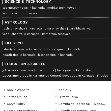
SCIENCE & TECHNOLOGY
technology news in kannada
mobile tech news
science and tech news
ASTROLOGY
rashi bhavishya in kannada
dina bhavishya
vara bhavishya
vastu shastra in kannada
karnataka festivals
LIFESTYLE
Lifestyle news in kannada
food recipes in kannada
health tips in kannada
kitchen tips in kannada
EDUCATION & CAREER
job news in kannada
Private Jobs
bank jobs in karnataka
Government jobs in karnataka
Central Govt Jobs in Kannada
IT Jobs
About Website
About Tv
Terms Of Use
Privacy Policy
CSAM Policy
Complaint Redressal - Website
Complaint Redressal - TV
Compliance Report Digital