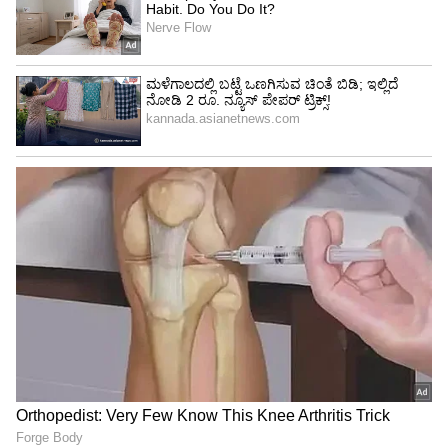
ಪ್ರೋಬಾ-3ರಲ್ಲಿ 2 ಉಪಗ್ರಹಗಳಿದ್ದು, ಈ ಪೈಕಿ 1 ಉಪಗ್ರಹ
ದೂರದರ್ಶಕವನ್ನು ಹೊಂದಿದ್ದರೆ, ಅದರಿಂದ 150 ಮೀ.
ದೂರದಲ್ಲಿರುವ ಎರಡನೇ ಉಪಗ್ರಹ, ಒಕರ್ಲ್ಟ ಎಂದು
ಕರೆಯುವ ವಿಶೇಷ ಬಿಲ್ಲೆಯನ್ನು ಬಳಸಿ, ಸೂರ್ಯನ ಬೆಳಕನ್ನು
ತಡೆಯುತ್ತದೆ. ಈ ಉಪಕರಣ ಸೂರ್ಯನ ಪ್ರಖರ ಬೆಳಕನ್ನು
ತಡೆದು, ಒಂದು ನೆರಳನ್ನು ಸೃಷ್ಟಿಸಿ, ದೂರದರ್ಶಕಕ್ಕೆ ಮಸುಕಾದ
ಸೂರ್ಯನ ಹೊರ ವಾತಾವ ರಣವಾದಕೊರೋನಾವನ್ನು
ಸ್ಪಷ್ಟವಾಗಿ, ಯಾವುದೇ ಅಡಚಣೆಯಿಲ್ಲದೆ ವೀಕ್ಷಿಸಲು
ಅನುಕೂಲ ಕಲ್ಪಿಸುತ್ತದೆ. ನೆರಳು ಸರಿಯಾದ ಜಾಗದಲ್ಲಿ
ಉಂಟಾಗಬೇಕಾದರೆ, ಎರಡೂ ಉಪಗ್ರಹಗಳು ಸರಿಯಾದ
ಸ್ಥಾನದಲ್ಲೇ ಇದ್ದು, ನಿಖರವಾಗಿ ಚಲಿಸಬೇಕು. ಅವೆರಡೂ ಎಷ್ಟು
ನಿಖರವಾಗಿರಬೇಕೆಂದರೆ, ನಿಗದಿತ ಸ್ಥಳದಿಂದ 1
ಮಿಲಿಮೀಟರ್‌ಸಹ ಆಚೆ ಈಚೆ ಚಲಿಸುವಂತಿಲ್ಲ, ಹಾಗಾದಾಗ