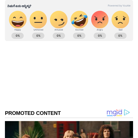
ABOUT THE AUTHOR
Kannadaprabha News
KN
1967ರ ನವೆಂಬರ್ 4ರಂದು ಆರಂಭವಾದ ಕನ್ನಡಪ್ರಭ ಕನ್ನಡ
ಪತ್ರಿಕೋದ್ಯಮದಲ್ಲಿಯೇ ವಿಶೇಷ ಛಾಪು ಮೂಡಿಸಿದ ಕನ್ನಡ ದಿನ
ಪತ್ರಿಕೆ. ದೇಶ, ವಿದೇಶ, ವಾಣಿಜ್ಯ, ಕ್ರೀಡೆ, ಮನೋರಂಜನೆ ಸೇರಿ
ವೈವಿಧ್ಯಮಯ ಸುದ್ದಿಗಳ ಹೂರಣ ಹೊತ್ತು ತರುವ ಕನ್ನಡಪ್ರಭ,
ಇಸ್ರೋ
ಕನ್ನಡಿಗರ ಅಸ್ಮಿತೆಯ ಸಂಕೇತ. ಸದಾ ಕರುನಾಡು, ನುಡಿ, ಸಂಸ್ಕೃತಿ
ಪರ ಧ್ವನಿ ಎತ್ತುವ ಕನ್ನಡಪ್ರಭ ದಿನ ಪತ್ರಿಕೆಯಲ್ಲಿ ಪ್ರಕಟಗೊಳ್ಳುವ
ಸುದ್ದಿಗಳು ಸುವರ್ಣ ನ್ಯೂಸ್ ವೆಬ್‌ಸೈಟಲ್ಲೂ ಲಭ್ಯ.