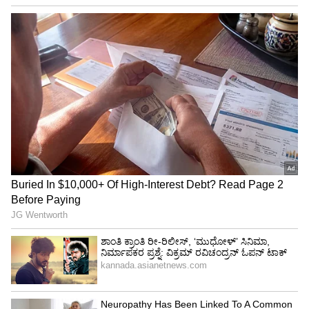
ಕಂಪನಿಗಳ ಪಾತ್ರವಿದೆ. ಇಎಸ್ಎಯ 13 ಸದಸ್ಯ ರಾಷ್ಟ್ರಗಳು
ಪ್ರೋಬಾ-3ಗೆ ಬೆಂಬಲ, ನೆರವು ನೀಡಿವೆ.
ನೆರಳು ಸೃಷ್ಟಿಸಿ ಅಧ್ಯಯನಕ್ಕೆ 2 ಉಪಗ್ರಹ