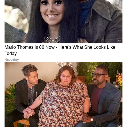
ಮಿಲಿಯನ್ ಡಿಗ್ರಿ ಸೆಲ್ಸಿಯಸ್‌ಗಿಂತಲೂ ಹೆಚ್ಚು
ಬಿಸಿಯಾಗಿರುತ್ತದೆ. ಸೂರ್ಯನಿಂದ ದೂರ ಸಾಗಿದಂತೆ ಬಿಸಿ
ಕಡಿಮೆಯಾಗುತ್ತದೆ ಎಂದು ನಾವು ಭಾವಿಸುತ್ತೇವೆ. ಆದರೆ,
ಇದಕ್ಕೆ ವ್ಯತಿರಿಕ್ತವಾಗಿ, ಕೊರೋನಾ ಸೂರ್ಯನ
ಮೇಲ್ಮಗಿಂತಲೂ ಹೆಚ್ಚು ಬಿಸಿಯಾಗಿರುತ್ತದೆ. ಇದರ ಹಿಂದಿನ
ಕಾರಣವೇನೆಂದು ತಿಳಿಯಲು ವಿಜ್ಞಾನಿಗಳು ಪ್ರಯತ್ನ
ನಡೆಸುತ್ತಿದ್ದಾರೆ. ಕೊರೋನಾದ ಅಧ್ಯಯನ ವಿಜ್ಞಾನಿಗಳಿಗೆ ಸೌರ
ಮಾರುತ, ಸೌರ ಬಿರುಗಾಳಿ ಅಥವಾ ಕೊರೋನಲ್ ಮಾಸ್
ಇಜೆಕ್ಷನ್‌ ನಂತಹ ಪ್ರಕ್ರಿಯೆಗಳನ್ನು ಅರ್ಥ ಮಾಡಿಕೊಳ್ಳಲು
ನೆರವಾಗುತ್ತದೆ.
ಸೂರ್ಯನಿಂದ ಬರುವ ಇಂತಹ ಶಕ್ತಿಯ ಪ್ರಬಲ ಸ್ಫೋಟಗಳು
ಬಾಹ್ಯಾಕಾಶದಲ್ಲಿರುವ ಉಪಗ್ರಹಗಳ ಮೇಲೆ ಪರಿಣಾಮ
ಬೀರುತ್ತವೆ. ಆದರೊಡನೆ, ಸಂವಹನ ವ್ಯವಸ್ಥೆಗಳನ್ನು
ಹಾಳುಮಾಡಿ, ಭೂಮಿಯಲ್ಲಿನ ಪವರ್ ಗ್ರಿಡ್‌ಗಳ ಮೇಲೂ ಅಡ್ಡ