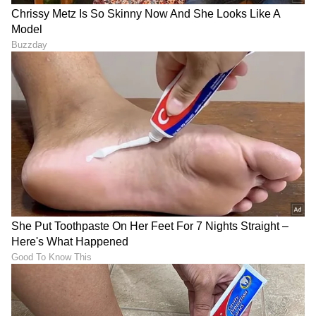
ಪರಿಣಾಮಗಳನ್ನು ಬೀರುತ್ತವೆ. ಒಕಲ್ಪರ್ ಸ್ಪೇಸ್‌ಕ್ರಾಫ್ಟ್
(ಒಎಸ್‌ಸಿ) ಎನ್ನುವ ಬಾಹ್ಯಾಕಾಶ ನೌಕೆ 1.4 ಮೀ.
ಅಗಲವಿರುವ ದೊಡ್ಡ ಬಿಲ್ಲೆಯೊಂದನ್ನು ಹೊಂದಿರುತ್ತದೆ. ಈ
ಬಿಲ್ಲೆಯನ್ನು ಸೂರ್ಯನ ಕಿರಣಗಳಿಗೆ ಲಂಬವಾಗಿದ್ದು, ಪ್ರಖರ
ಕಿರಣಗಳನ್ನು ತಡೆಯುವಂತೆ ವಿನ್ಯಾಸಗೊಳಿಸಲಾಗಿದೆ.
ಮೊದಲ ಪರೀಕ್ಷಾ ಹಂತಗಳು ಉಡಾವಣೆಯ ಬಳಿಕ 4
ತಿಂಗಳಲ್ಲಿ ಪೂರ್ಣಗೊಳ್ಳಲಿವೆ. ಆಗ ಯೋಜನೆಯ ಆರಂಭಿಕ
ಸಂಶೋಧನೆಗಳು ಲಭ್ಯವಾಗಲಿವೆ. ಪ್ರೋಬಾ-3 ಯೋಜನೆ 2
ವರ್ಷಗಳ ಕಾಲ ನಡೆ ಯುವ ನಿರೀಕ್ಷೆಗಳಿವೆ. ಆ ಬಳಿಕ,
ಸೂರ್ಯ ಮತ್ತು ಚಂದ್ರರ ಗುರುತ್ವಾಕರ್ಷಣಾ ಸೆಳೆತದ
ಪರಿಣಾಮವಾಗಿ, ಉಪಗ್ರಹಗಳ ಕಕ್ಷೆ ಕ್ರಮೇಣ ಸಣ್ಣದಾಗಲಿದೆ.
ಉಡಾವಣೆಯ ಬಹುತೇಕ 5 ವರ್ಷಗಳ ಬಳಿಕ, ಉಪಗ್ರಹಗಳು
ನೈಸರ್ಗಿಕವಾಗಿಯೇ ಭೂಮಿಯ ವಾತಾವರ ಣದೊಳಗೆ
ಪ್ರವೇಶಿಸುತ್ತವೆ.