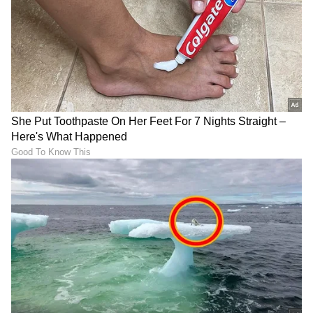
ಪ್ರೋಬಾ-3: ಭಾರತಕ್ಕಾಗುವ ಪ್ರಯೋಜನ:
ಪ್ರೋಬಾ-3 ಇಎಸ್ಎಯ ತಂತ್ರಜ್ಞಾನ ಪ್ರದರ್ಶಕ
ಯೋಜನೆಯಾ ಗಿದೆ. ಇದರ ಉಡಾವಣೆಗಾಗಿ ಇಸ್ರೋವನ್ನು
ಆಯ್ಕೆ ಮಾಡಿಕೊಂಡಿ ರುವುದು ಭಾರತದ ಬಾಹ್ಯಾಕಾಶ
ಉಡಾವಣಾ ಸೇವೆ ಅತ್ಯಂತ ನಂಬಿಕಾರ್ಹವಾಗಿದೆ ಮತ್ತು
ಬಾಹ್ಯಾಕಾಶ ತಂತ್ರಜ್ಞಾನದಲ್ಲಿ ಭಾರತದ ಪ್ರಾವೀಣ್ಯತೆ
ಬಹಳಷ್ಟು ಹೆಚ್ಚುತ್ತಿದೆ ಎನ್ನುವುದಕ್ಕೆ ಸಾಕ್ಷಿಯಾಗಿದೆ.
ಮರದ ಉಪಗ್ರಹಗಳು: ಬಾಹ್ಯಾಕಾಶ ಅನ್ವೇಷಣೆಯ
ಭವಿಷ್ಯ!