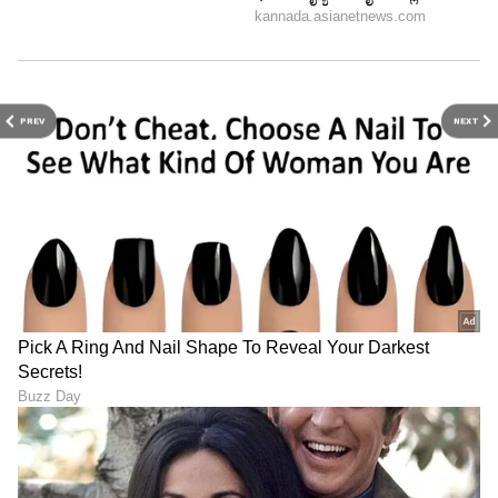
ಎಂಬುದರ ಸ್ವರೂಪವಾಗಿದ್ದು, ಉಪಗ್ರಹಗಳು ಭೂಮಿ ಯಿಂದ
ನಿರಂತರ ನಿಯಂತ್ರಣವಿಲ್ಲದೆಯೇ ಸ್ವಂತವಾಗಿ
ಕಾರ್ಯಾಚರಿಸುವ ರೀತಿಯಲ್ಲಿ ವಿನ್ಯಾಸಗೊಂಡಿವೆ. ಪ್ರೋಬಾ-3
ಯೋಜನೆಯ 2 ಉಪಗ್ರಹಗಳು ರಚನಾತ್ಮಕ ಹಾರಾಟದ
PREV
NEXT
(ಫಾರ್ಮೇಶನ್ ಪ್ರೈಯಿಂಗ್) ಪ್ರಯೋಗಗಳನ್ನು ಸ್ವತಂತ್ರವಾಗಿ
ನಡೆಸುತ್ತಾ, ತಮ್ಮ ಅಂತರ್ಗತ ವ್ಯವಸ್ಥೆಗಳನ್ನು ಬಳಸಿಕೊಂಡು
ಸರಿಯಾದ ಸ್ಥಾನದಲ್ಲಿದ್ದು, ಜೊತೆಯಾಗಿ
ಕಾರ್ಯನಿರ್ವಹಿಸುತ್ತವೆ.
ಸೂರ್ಯನ ಕೊರೋನಾದ ಅಧ್ಯಯನ ಏಕೆ?:
ಸೂರ್ಯನ ಅತ್ಯಂತ ಹೊರಗಿನ ವಾತಾವರಣವಾದ
ಕೊರೋನಾ ಕೌತುಕಗಳ ಆಗರವಾಗಿದೆ. ವಿಸ್ಮಯಕಾರಿ
ವಿಚಾರವೆಂದರೆ, ಭೂಮಿ ಯಿಂದ ಕಾಣುವ, ಸೂರ್ಯನ
ಹೊಳೆಯುವ ಹೊರಮೈಗೆ ಹೋಲಿಸಿದರೆ ಕೊರೋನಾ 1