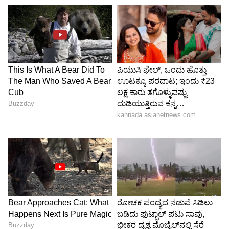
ಮಾತ್ರ, ಯಾವುದೇ ಪ್ರಖರ ಬೆಳಕಿನ ಅಡಚಣೆಯಿಲ್ಲದೆ
ದೂರದರ್ಶಕಕ್ಕೆ ಸೂರ್ಯನ ಹೊರ ವಾತಾವರಣವನ್ನು
ವೀಕ್ಷಿಸಲು ಸಾಧ್ಯವಾಗುತ್ತದೆ.
ಯಾಕೆ ಭಾರತದಿಂದ ಉಡಾವಣೆ?:
ಭಾರತದ ಪಿಎಸ್ಎಲ್‌ವಿ-ಎಕ್ಸ್‌ಎಲ್ ರಾಕೆಟ್ ಪ್ರೋಬಾ-3ರ
ಎರಡೂ ಉಪಗ್ರಹಗಳು, ಒಕರ್ಲ್ಸ ಬಾಹ್ಯಾಕಾಶ ನೌಕೆ (200
ಕೇಜಿ), ಕೊರೊನಾಗ್ರಾಫ್ ಬಾಹ್ಯಾಕಾಶ ನೌಕೆ (340 ಕೇಜಿ)
ಒಟ್ಟು ತೂಕವನ್ನು ಅತ್ಯಂತ ದೀರ್ಘವೃತ್ತಾಕಾರದ ಕಕ್ಷೆಗೆ
ಒಯ್ಯುವ ಸಾಮರ್ಥ ಹೊಂದಿದೆ. ಆದ್ದರಿಂದಲೇ ಪೋಬಾ-3ರ
ಉಡಾವಣೆ ಭಾರತದಿಂದ ನಡೆಯಲಿದೆ.
ಪ್ರೋಬಾ ಎಂದರೆ ಪ್ರಾಜೆಕ್ಟ್ ಫಾರ್ ಆನ್‌ಬೋರ್ಡ್ ಅಟಾನಮಿ