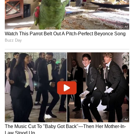
ವ್ಯವಸ್ಥೆಯಾಗಿ ಉಳಿಯಿತು.
Belagavi: ವರದಕ್ಷಿಣೆ ರೂಪದಲ್ಲಿ ನೀರಿನ ಟ್ಯಾಂಕರ್
ಪಡೆದ ವರ‌: ಏಕೆ ಗೊತ್ತಾ?