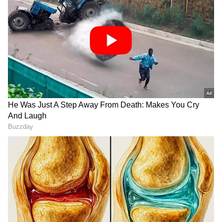
DOWNLOAD APP
RECOMMENDED STORIES
ನಯನತಾರಾ ಸಂಸಾರಕ್ಕೆ ಹಳೇ
'ಹೆಂಡ್ತಿ ಫೋನ್‌ ಬಂದ್ರೆ ಇವರೂ
ನಟಿಯ ಎಂಟ್ರಿ; ವಿಘ್ನೇಶ್ ಶಿವನ್
ಹೆದರ್ತಾರೆ..' ಭಾಷಣದ ನಡುವೆ
ಬಗ್ಗೆ ಸೋನಾ ಹೇಡನ್ ಬಿಚ್ಚಿಟ್ಟ ಆ
ಪತ್ನಿ ಕಾಲ್‌ಗೆ ಉತ್ತರಿಸಿದ ಸುನೀಲ್‌