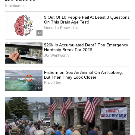
ವರದಕ್ಷಿಣೆ ಕಾಯ್ದೆ (Dowry Act) : ಭಾರತದ
ಕಾನೂನುಗಳಲ್ಲಿ ವರದಕ್ಷಿಣೆಯ ಕಾನೂನು ಅರ್ಥವನ್ನು
ಮೊದಲು ವರದಕ್ಷಿಣೆ ನಿಷೇಧ ಕಾಯಿದೆ 1961 ರ ಅಡಿಯಲ್ಲಿ
ಪರಿಚಯಿಸಲಾಯಿತು. ಕಾಯ್ದೆಯಲ್ಲಿ ವರದಕ್ಷಿಣೆ ಎಂದರೇನು
ಎಂದು ಸ್ಪಷ್ಟವಾಗಿ ಉಲ್ಲೇಖಿಸಲಾಗಿದೆ. ಈ ಕಾಯಿದೆಯ
ವ್ಯಾಖ್ಯಾನದ ವಿಭಾಗ 2 ರ ಪ್ರಕಾರ, ವರದಕ್ಷಿಣೆಯು
ಯಾವುದೇ ಬೆಲೆಬಾಳುವ ಆಸ್ತಿ ಅಥವಾ ಭದ್ರತೆ ಎಂದು
ಪರಿಗಣಿಸಲಾಗುತ್ತದೆ, ಅದು ಮದುವೆಯ ಸಮಯದಲ್ಲಿ
ಪರಸ್ಪರರಿಗೆ ನೀಡಲಾಗುತ್ತದೆ. ಇದನ್ನು ಮದುವೆಯ ನಂತರವೂ
ನೀಡಬಹುದು. ವರದಕ್ಷಿಣೆಯ ವ್ಯಾಖ್ಯಾನವು ಬಹಳ
ವಿಶಾಲವಾದ ವ್ಯಾಖ್ಯಾನವಾಗಿದೆ. ಈ ವ್ಯಾಖ್ಯಾನದ ಅಡಿಯಲ್ಲಿ,
ಮನೆ, ಭೂಮಿ, ಕಾರು, ಆಭರಣಗಳು, ರೂಪಾಯಿ ಸೇರಿದಂತೆ
ಸ್ಥಿರಾಸ್ತಿಯನ್ನು ಒಳಗೊಂಡಿರುತ್ತದೆ.