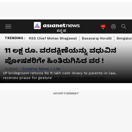
ಕನ್ನಡ
TRENDING :
RSS Chief Mohan Bhagawat
Basavaraj Horatti
Bengalur
11 ಲಕ್ಷ ರೂ. ವರದಕ್ಷಿಣೆಯನ್ನು ವಧುವಿನ
ಪೋಷಕರಿಗೇ ಹಿಂತಿರುಗಿಸಿದ ವರ !
Author :
Suvarna News
|
Life
UP bridegroom returns Rs 11 lakh cash dowry to parents-in-law,
Updated :
Dec 04 2022, 11:56 AM IST
receives praise for gesture