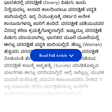
ಭಾರತದಲ್ಲಿ ವರದಕ್ಷಿಣೆ (Dowry) ಪಿಡುಗು ಇಂದು
ನಿನ್ನೆಯದಲ್ಲ. ಅನಾದಿ ಕಾಲದಿಂದಲೂ ವರದಕ್ಷಿಣೆ ಪದ್ಧತಿ
ಜಾರಿಯಲ್ಲಿದೆ. ಇದ್ರ ನಿಯಂತ್ರಣಕ್ಕೆ ಸರ್ಕಾರ ಅನೇಕ
ಕಾನೂನುಗಳನ್ನು ಜಾರಿಗೆ ತಂದಿದೆ. ವರದಕ್ಷಿಣೆ ಪಡೆಯುವವರ
ವಿರುದ್ಧ ಕಠಿಣ ಕ್ರಮಕೈಗೊಳ್ಳಲಾಗ್ತಿದೆ. ಇಷ್ಟಾದ್ರೂ ವರದಕ್ಷಿಣೆ
ಪಿಡುಗು ಮಾಯವಾಗಿಲ್ಲ. ಭಾರತದ ಮೂಲೆ ಮೂಲೆಯಲ್ಲಿ
ಈಗ್ಲೂ ವರದಕ್ಷಿಣೆ ಪದ್ಧತಿ ಜಾರಿಯಲ್ಲಿದೆ. ಹೆಣ್ಣು (Woman)
ಹೆತ್ತವರು ವರದಕ್ಷಿಣೆ ನೀಡಲು ಪರದಾಡ್ತಿದ್ದಾರೆ. ವರದಕ್ಷಿಣೆ
Read Full Article
ನೀಡುವಂತೆ ಹೆಣ್ಣು ಮಕ್ಕಳ ಮೇಲೆ ದೌರ್ಜನ್ಯ ನಡೆಸುವ,
ವರದಕ್ಷಿಣೆ ಕಾಟಕ್ಕೆ ಆತ್ಮಹತ್ಯೆ (Sucide) ಮಾಡಿಕೊಳ್ಳುವ
ಘಟನೆಗಳು ಈಗ್ಲೂ ವರದಿಯಾಗ್ತಿವೆ. ಆದ್ರೆ ಇಲ್ಲೊಬ್ಬ ಯುವಕ
ಮದುವೆ ಮನೆಯಲ್ಲಿ ವಧುವಿನ ಕುಟುಂಬದವರು ನೀಡಿದ 11
ಲಕ್ಷ ರೂಪಾಯಿ ನಗದು ವರದಕ್ಷಿಣೆಯನ್ನು ಅವರಿಗೇ
ಹಿಂತಿರುಗಿಸುವ ಮೂಲಕ ಮಾದರಿಯಾಗಿದ್ದಾನೆ.
ಸಮಗ್ರ ಸುದ್ದಿ ಮೂಲವನ್ನಾಗಿ asianet suvarna news ಅನ್ನು
ಆಯ್ಕೆ ಮಾಡಿಕೊಳ್ಳಿ
LATEST VIDEOS