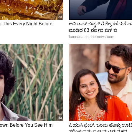
ಕಮ್ಯುನಿಕೇಷನ್ ನ ಹೊಸ ಮಾರ್ಗಗಳಾಗಿ ಮಾರ್ಪಟ್ಟಿವೆ ಮತ್ತು
. ಹಾಗಾಗಿ, ಖಿನ್ನತೆಯ ರೋಗಲಕ್ಷಣಗಳು ಸಹ ಬದಲಾಗಿವೆ, ಇದು
ಣಿಸಿಕೊಳ್ಳಬಹುದು.