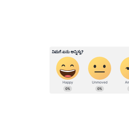
ವೇಗ, ಹಸಿವಾಗದಿರೋದು, ಹಠಾತ್ ತೂಕ ನಷ
ಹೊಂದಬಹುದು.
3
9