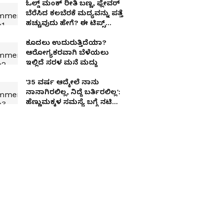
ಓಲ್ಡ್ ಮಂಕ್‌ ರೀತಿ ಬಣ್ಣ, ಫ್ಲೇವರ್
ಬೆರೆಸಿದ ಕಲಬೆರಕೆ ಮದ್ಯವನ್ನು ಪತ್ತೆ
ಹಚ್ಚುವುದು ಹೇಗೆ? ಈ ಟಿಪ್ಸ್
ಫಾಲೋ ಮಾಡಿ
ಕೂದಲು ಉದುರುತ್ತಿದೆಯಾ?
ಆರೋಗ್ಯಕರವಾಗಿ ಬೆಳೆಯಲು
ಇಲ್ಲಿದೆ ಸರಳ ಮನೆ ಮದ್ದು
'35 ವರ್ಷ ಆದ್ಮೇಲೆ ನಾನು
ನಾನಾಗಿರಲಿಲ್ಲ, ನಿದ್ದೆ ಬರ್ತಿರಲಿಲ್ಲ':
ಹೆಣ್ಣುಮಕ್ಕಳ ಸಮಸ್ಯೆ ಬಗ್ಗೆ ನಟಿ
ರಮ್ಯಾ ಓಪನ್​ ಮಾತು