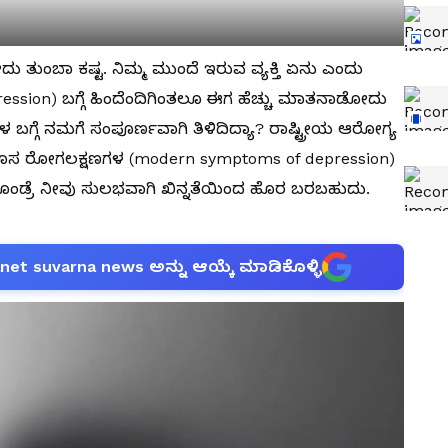
ತುಂಬಾ ಕಷ್ಟ. ನಿಮ್ಮ ಮುಂದೆ ಇರುವ ವ್ಯಕ್ತಿ ಏನು ಎಂದು
pression) ಬಗ್ಗೆ ಹಿಂದೆಂದಿಗಿಂತಲೂ ಈಗ ಹೆಚ್ಚು ಮಾತನಾಡೋದು
ಬಗ್ಗೆ ನಮಗೆ ಸಂಪೂರ್ಣವಾಗಿ ತಿಳಿದಿದ್ಯಾ? ರಾಷ್ಟ್ರೀಯ ಆರೋಗ್ಯ
ೆಯ ಹೊಸ ರೋಗಲಕ್ಷಣಗಳ (modern symptoms of depression)
ಳಿದುಕೊಂಡ್ರೆ ನೀವು ಸುಲಭವಾಗಿ ಖಿನ್ನತೆಯಿಂದ ಹೊರ ಬರಬಹುದು.
anet suvarna news ಅನ್ನು ಆಯ್ಕೆ ಮಾಡಿಕೊಳ್ಳಿ