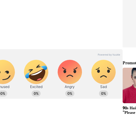
್ಟದಂತಹ ದೈಹಿಕ ಮತ್ತು ಮಾನಸಿಕ ಅನುಭವಗಳನ್ನು