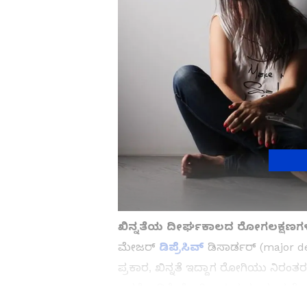
ಖಿನ್ನತೆಯ ದೀರ್ಘಕಾಲದ ರೋಗಲಕ್ಷಣ
ಮೇಜರ್
ಡಿಪ್ರೆಸಿವ್
ಡಿಸಾರ್ಡರ್ (major de
ಪ್ರಕಾರ, ಖಿನ್ನತೆ ಇದ್ದಾಗ ರೋಗಿಯು ನಿರಂತರವಾ
ಇದರೊಂದಿಗೆ, ರೋಗಿ ಅಳುವುದು, ಶೂನ್ಯತೆ,