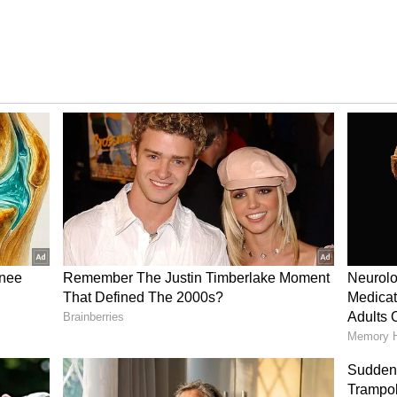
ೆಯಿಂದ ಬಳಲುತ್ತಿರುವ ವ್ಯಕ್ತಿಯು ತನ್ನ ಮಾನಸಿಕ ಸ್ಥಿತಿಯನ್ನು
ತ್ತಾನೆ. ಆದ್ದರಿಂದ ಅಂತಹ ಜನರು ಹೆಚ್ಚಾಗಿ ನಗೋದನ್ನು ಮತ್ತು
ೆ, ಆಗಾಗ್ಗೆ ಅವರು ಖಿನ್ನತೆಯ ತೀವ್ರ ಅನುಭವ ಎದುರಿಸೋದನ್ನು