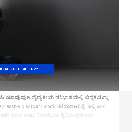
READ FULL GALLERY
ಗಳು ಯಾವುವು?:
ವೈದ್ಯಕೀಯ ಪರಿಭಾಷೆಯಲ್ಲಿ ಖಿನ್ನತೆಯನ್ನು
pressive disorder) ಎಂದು ಕರೆಯಲಾಗುತ್ತೆ. ಎಕ್ಸ್ಪರ್ಟ್
ಗಿ ದುಃಖ ಮತ್ತು ನಿರಾಸಕ್ತಿಯ ಸ್ಥಿತಿಯಲ್ಲಿರುತ್ತಾನೆ.
 ಹತಾಶೆ, ದಣಿವು, ನಿದ್ರಾಹೀನತೆ, ಆಲೋಚನೆಯ ನಿಧಾನಗತಿಯ