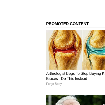
ಖಿನ್ನತೆಯ ಲಕ್ಷಣಗಳು ಬದಲಾಗಿವೆ:
ಖಿನ್ನತ
(mental status) ಮರೆಮಾಚಲು ಪ್ರಯತ್ನಿಸು
ಸಾಮಾನ್ಯವಾಗಿರೋದನ್ನು ಕಾಣಬಹುದು. ಆದರ
ಕಾಣಬಹುದು.