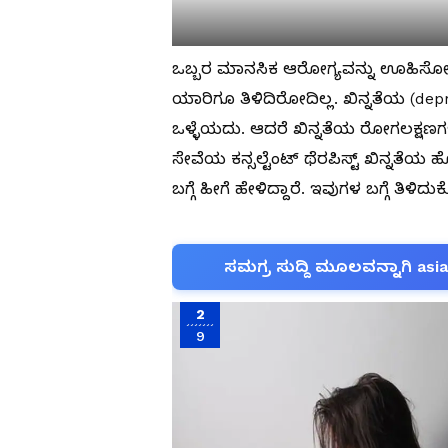
ಒಬ್ಬರ ಮಾನಸಿಕ ಆರೋಗ್ಯವನ್ನು ಊಹಿಸೋದು 
ಯಾರಿಗೂ ತಿಳಿದಿರೋದಿಲ್ಲ. ಖಿನ್ನತೆಯ (de
ಒಳ್ಳೆಯದು. ಆದರೆ ಖಿನ್ನತೆಯ ರೋಗಲಕ್ಷಣಗಳ 
ಸೇವೆಯ ಕನ್ಸಲ್ಟೆಂಟ್ ಥೆರಪಿಸ್ಟ್ ಖಿನ್ನತ
ಬಗ್ಗೆ ಹೀಗೆ ಹೇಳಿದ್ದಾರೆ. ಇವುಗಳ ಬಗ್ಗೆ ತಿ
ಸಮಗ್ರ ಸುದ್ದಿ ಮೂಲವನ್ನಾಗಿ asi
2
9