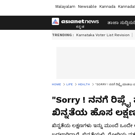
Malayalam
Newsable
Kannada
Kannada
ತಾಜಾ ಸುದ್ದಿ
ಸುದ್
TRENDING :
Karnataka Voter List Revision
HOME
LIFE
HEALTH
"SORRY ! ನನಗೆ ರಿಪ್ಲೈ ಮಾಡಲು ಮ
"Sorry ! ನನಗೆ ರಿಪ್
ಖಿನ್ನತೆಯ ಹೊಸ ಲಕ್ಷ
ಖಿನ್ನತೆಯ ಲಕ್ಷಣಗಳು ಇನ್ನು ಮುಂದೆ ಒಂದೇ ಆ
ಬದಲಾಗಿದ್ದಾರೆ. ಖಿನ್ನತೆಯಲ್ಲಿ, ರೋಗಿಯ ವರ್ತ