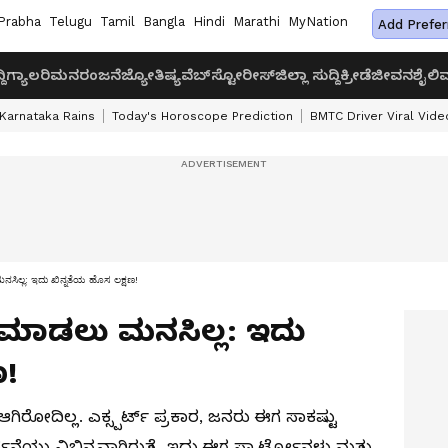
Prabha
Telugu
Tamil
Bangla
Hindi
Marathi
MyNation
Add Prefer
ದಿ
ಗ್ಯಾಲರಿ
ಮನರಂಜನೆ
ಜ್ಯೋತಿಷ್ಯ
ವೆಬ್‌ಸ್ಟೋರೀಸ್
ಜಿಲ್ಲಾ ಸುದ್ದಿ
ಕ್ರೀಡೆ
ಜೀವನಶೈಲಿ
ವ
Karnataka Rains
Today's Horoscope Prediction
BMTC Driver Viral Vide
ನಸಿಲ್ಲ: ಇದು ಖಿನ್ನತೆಯ ಹೊಸ ಲಕ್ಷಣ!
ಲೈ ಮಾಡಲು ಮನಸಿಲ್ಲ: ಇದು
ಣ!
ಗಿರೋದಿಲ್ಲ. ಎಕ್ಸ್ಪರ್ಟ್ ಪ್ರಕಾರ, ಜನರು ಈಗ ಸಾಕಷ್ಟು
ನೆಯು ವಿಭಿನ್ನವಾಗಿರುತ್ತೆ, ಇದು ಈಗ ಸ್ಮಾರ್ಟ್ಫೋನ್ಗಳು ಮತ್ತು